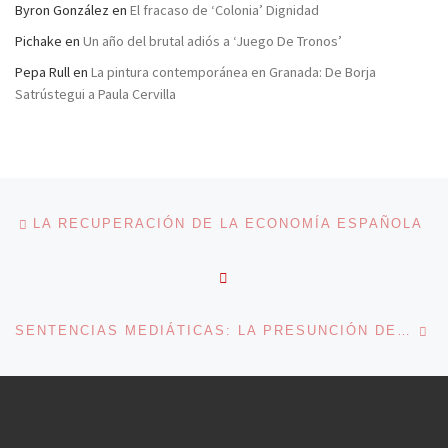
Byron González
en
El fracaso de ‘Colonia’ Dignidad
Pichake
en
Un año del brutal adiós a ‘Juego De Tronos’
Pepa Rull
en
La pintura contemporánea en Granada: De Borja
Satrústegui a Paula Cervilla
Navegación de entradas
Entrada anterior
LA RECUPERACIÓN DE LA ECONOMÍA ESPAÑOLA
VOLVER A LA LISTA DE 
En
SENTENCIAS MEDIÁTICAS: LA PRESUNCIÓN DE INOCENCIA Y SUS REPERCUSIONES