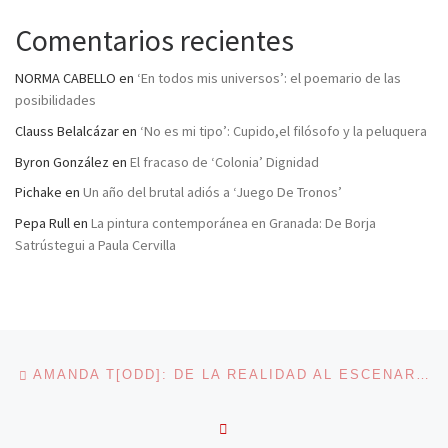
Comentarios recientes
NORMA CABELLO
en
‘En todos mis universos’: el poemario de las
posibilidades
Clauss Belalcázar
en
‘No es mi tipo’: Cupido,el filósofo y la peluquera
Byron González
en
El fracaso de ‘Colonia’ Dignidad
Pichake
en
Un año del brutal adiós a ‘Juego De Tronos’
Pepa Rull
en
La pintura contemporánea en Granada: De Borja
Satrústegui a Paula Cervilla
Navegación de entradas
Entrada anterior
AMANDA T[ODD]: DE LA REALIDAD AL ESCENARIO
VOLVER A LA LISTA DE 