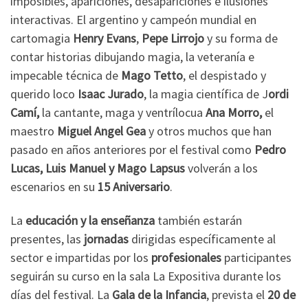
imposibles, apariciones, desapariciones e ilusiones
interactivas. El argentino y campeón mundial en
cartomagia
Henry Evans
,
Pepe Lirrojo
y su forma de
contar historias dibujando magia, la veteranía e
impecable técnica de
Mago Tetto
, el despistado y
querido loco
Isaac Jurado
, la magia científica de J
ordi
Camí,
la cantante, maga y ventrílocua
Ana Morro,
el
maestro
Miguel Angel Gea
y otros muchos que han
pasado en años anteriores por el festival como
Pedro
Lucas, Luis Manuel y Mago Lapsus
volverán a los
escenarios en su
15 Aniversario
.
La
educación y la enseñanza
también estarán
presentes, las
jornadas
dirigidas específicamente al
sector e impartidas por los
profesionales
participantes
seguirán su curso en la sala La Expositiva durante los
días del festival. La
Gala de la Infancia
, prevista el
20 de