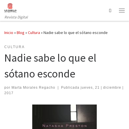
Saltar al contenido
Search
Revista Digital
Inicio
»
Blog
»
Cultura
»
Nadie sabe lo que el sótano esconde
CULTURA
Nadie sabe lo que el
sótano esconde
por
Marta Morales Regacho
|
Publicada
jueves, 21 | diciembre |
2017