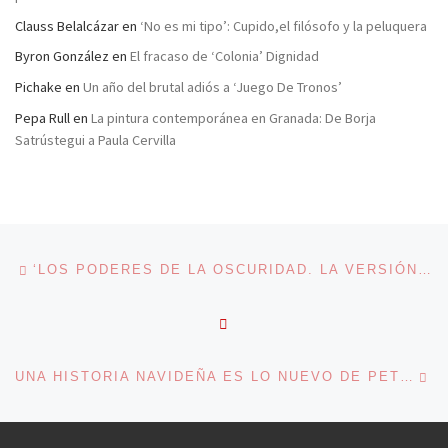
Clauss Belalcázar
en
‘No es mi tipo’: Cupido,el filósofo y la peluquera
Byron González
en
El fracaso de ‘Colonia’ Dignidad
Pichake
en
Un año del brutal adiós a ‘Juego De Tronos’
Pepa Rull
en
La pintura contemporánea en Granada: De Borja
Satrústegui a Paula Cervilla
Navegación de entradas
Entrada anterior
‘LOS PODERES DE LA OSCURIDAD. LA VERSIÓN PERDIDA DE DRÁCULA’ DE BRAM STOKER Y VALDIMAR ÁSMUNDSSON
VOLVER A LA LISTA DE 
En
UNA HISTORIA NAVIDEÑA ES LO NUEVO DE PETRA HARTLIEB