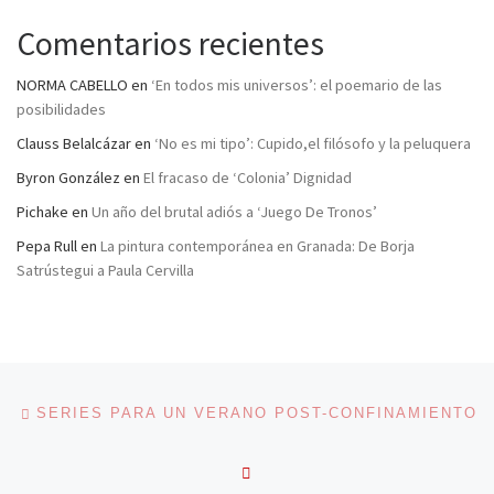
Comentarios recientes
NORMA CABELLO
en
‘En todos mis universos’: el poemario de las
posibilidades
Clauss Belalcázar
en
‘No es mi tipo’: Cupido,el filósofo y la peluquera
Byron González
en
El fracaso de ‘Colonia’ Dignidad
Pichake
en
Un año del brutal adiós a ‘Juego De Tronos’
Pepa Rull
en
La pintura contemporánea en Granada: De Borja
Satrústegui a Paula Cervilla
Navegación de entradas
Entrada anterior
SERIES PARA UN VERANO POST-CONFINAMIENTO
VOLVER A LA LISTA DE 