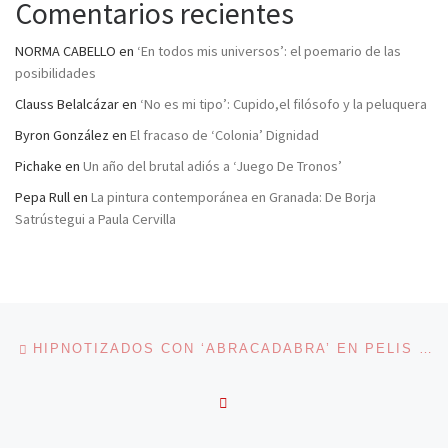
Comentarios recientes
NORMA CABELLO
en
‘En todos mis universos’: el poemario de las
posibilidades
Clauss Belalcázar
en
‘No es mi tipo’: Cupido,el filósofo y la peluquera
Byron González
en
El fracaso de ‘Colonia’ Dignidad
Pichake
en
Un año del brutal adiós a ‘Juego De Tronos’
Pepa Rull
en
La pintura contemporánea en Granada: De Borja
Satrústegui a Paula Cervilla
Navegación de entradas
Entrada anterior
HIPNOTIZADOS CON ‘ABRACADABRA’ EN PELIS Y TUITS (SEGUNDA PARTE)
VOLVER A LA LISTA DE 
En