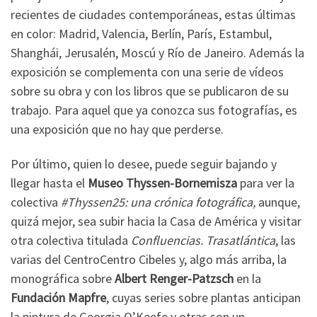
recientes de ciudades contemporáneas, estas últimas
en color: Madrid, Valencia, Berlín, París, Estambul,
Shanghái, Jerusalén, Moscú y Río de Janeiro. Además la
exposición se complementa con una serie de vídeos
sobre su obra y con los libros que se publicaron de su
trabajo. Para aquel que ya conozca sus fotografías, es
una exposición que no hay que perderse.
Por último, quien lo desee, puede seguir bajando y
llegar hasta el
Museo Thyssen-Bornemisza
para ver la
colectiva
#Thyssen25: una crónica fotográfica,
aunque,
quizá mejor, sea subir hacia la Casa de América y visitar
otra colectiva titulada
Confluencias. Trasatlántica
, las
varias del CentroCentro Cibeles y, algo más arriba, la
monográfica sobre
Albert Renger-Patzsch
en la
Fundación Mapfre
, cuyas series sobre plantas anticipan
la pintura de Georgia O’Keefe y otras son un