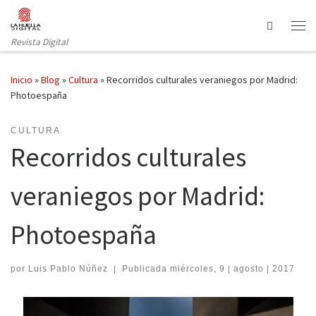
Saltar al contenido
Search
Revista Digital
Inicio
»
Blog
»
Cultura
»
Recorridos culturales veraniegos por Madrid:
Photoespaña
CULTURA
Recorridos culturales
veraniegos por Madrid:
Photoespaña
por
Luis Pablo Núñez
|
Publicada
miércoles, 9 | agosto | 2017