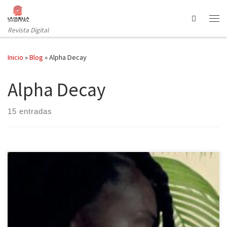
Saltar al contenido
Search
Revista Digital
Inicio
»
Blog
»
Alpha Decay
Alpha Decay
15 entradas
Alpha Decay publicó la primera novela de Kopano Matlwa, Nuez
de coco, antes del confinamiento por el Coronavirus. Ahora esta
obra está de actualidad, con las personas de color luchando por