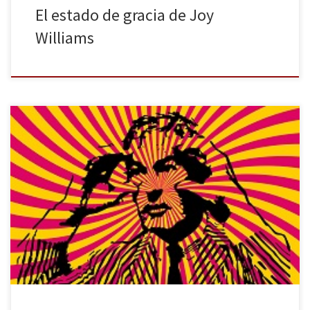
El estado de gracia de Joy
Williams
El psicólogo Timothy Leary (1922-1996) fue una de las figuras más
relevantes de eso que se dio en llamar la contracultura y del
movimiento hippie, si bien a este último llegó más bien empujado
por las circunstancias. Fue uno de los pioneros (en ningún caso el
primero de ellos) en […]