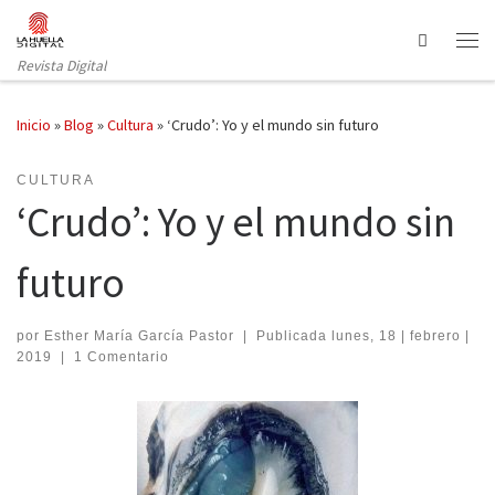
Saltar al contenido
Search
Revista Digital
Inicio
»
Blog
»
Cultura
»
‘Crudo’: Yo y el mundo sin futuro
CULTURA
‘Crudo’: Yo y el mundo sin
futuro
por
Esther María García Pastor
|
Publicada
lunes, 18 | febrero |
2019
|
1 Comentario