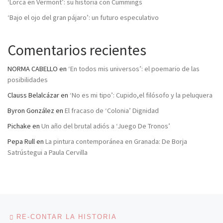
‘Lorca en Vermont’: su historia con Cummings
‘Bajo el ojo del gran pájaro’: un futuro especulativo
Comentarios recientes
NORMA CABELLO
en
‘En todos mis universos’: el poemario de las
posibilidades
Clauss Belalcázar
en
‘No es mi tipo’: Cupido,el filósofo y la peluquera
Byron González
en
El fracaso de ‘Colonia’ Dignidad
Pichake
en
Un año del brutal adiós a ‘Juego De Tronos’
Pepa Rull
en
La pintura contemporánea en Granada: De Borja
Satrústegui a Paula Cervilla
Navegación de entradas
Entrada anterior
RE-CONTAR LA HISTORIA