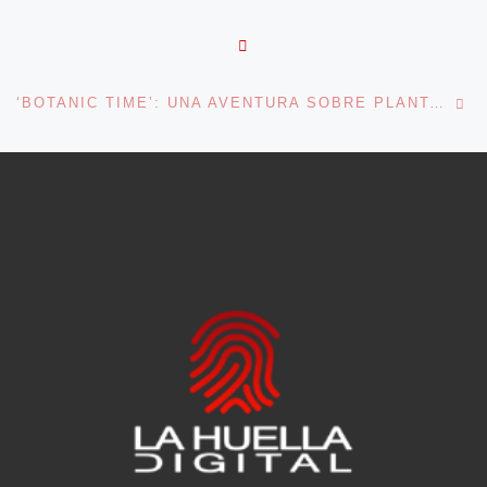
VOLVER A LA LISTA DE 
En
‘BOTANIC TIME’: UNA AVENTURA SOBRE PLANTAS