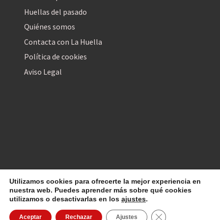
Huellas del pasado
Quiénes somos
Contacta con La Huella
Política de cookies
Aviso Legal
Utilizamos cookies para ofrecerte la mejor experiencia en
La Huella Digital
© 2026
– Todos los derechos reservados
nuestra web. Puedes aprender más sobre qué cookies
utilizamos o desactivarlas en los
ajustes
.
Cerrar el banner d
Aceptar
Rechazar
Ajustes