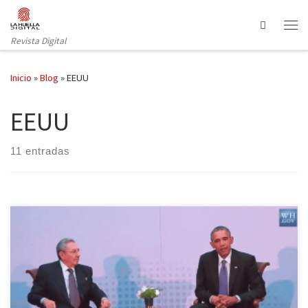
Saltar al contenido
Search
Revista Digital
Inicio
»
Blog
»
EEUU
EEUU
11 entradas
El foro regional celebrado del 9 al 11 de abril en Panamá logró
congregar por primera vez a todos los países americanos sin
excepción. Desde sus inicios en 1995, Cuba nunca había