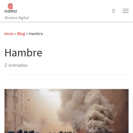
Saltar al contenido
Search
Revista Digital
Inicio
»
Blog
»
Hambre
Hambre
2 entradas
La apertura Expo de Milán se convierte en el escenario perfecto
de una auténtica batalla campal entre el «Bloque Negro» italiano y
la Policía. Los disturbios significan un revés para el Gobierno de