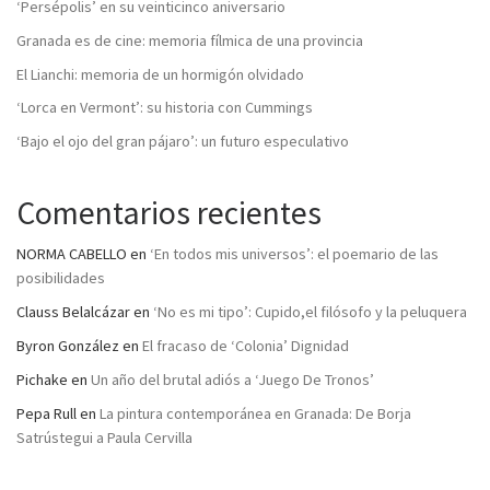
‘Persépolis’ en su veinticinco aniversario
Granada es de cine: memoria fílmica de una provincia
El Lianchi: memoria de un hormigón olvidado
‘Lorca en Vermont’: su historia con Cummings
‘Bajo el ojo del gran pájaro’: un futuro especulativo
Comentarios recientes
NORMA CABELLO
en
‘En todos mis universos’: el poemario de las
posibilidades
Clauss Belalcázar
en
‘No es mi tipo’: Cupido,el filósofo y la peluquera
Byron González
en
El fracaso de ‘Colonia’ Dignidad
Pichake
en
Un año del brutal adiós a ‘Juego De Tronos’
Pepa Rull
en
La pintura contemporánea en Granada: De Borja
Satrústegui a Paula Cervilla