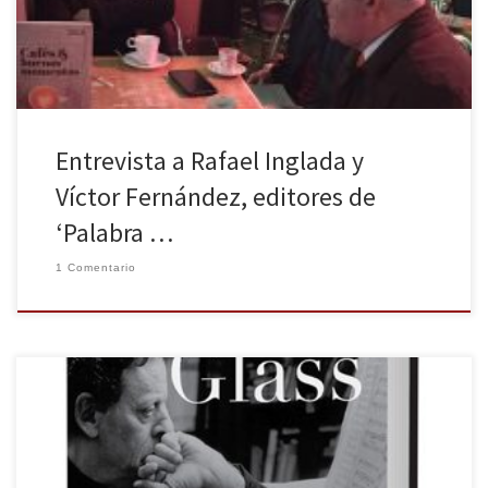
maravillosa colaboradora María Elduayen Castillo su dedicación a
esta revista […]
Entrevista a Rafael Inglada y
Víctor Fernández, editores de
‘Palabra …
1 Comentario
Con 78 años, el conocido músico minimalista Philip Glass (1937-)
decidió que era el momento de narrar sus memorias. Apenas
fueron publicadas en inglés y ya la editorial Malpaso compró los