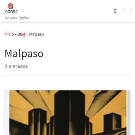
Saltar al contenido
Search
Revista Digital
Inicio
»
Blog
»
Malpaso
Malpaso
9 entradas
Uno de los géneros más destacables de las últimas décadas es la
novela gráfica. En otros artículos, La Huella Digital ha hecho
reseñas de muchas obras, pues cuentan con un público creciente.