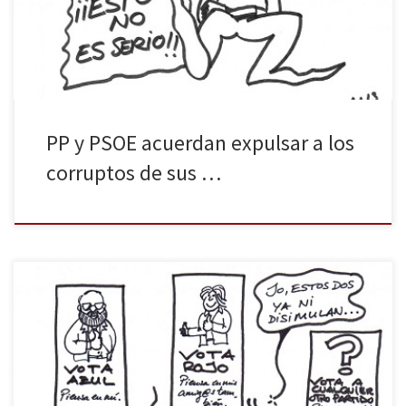
ébola al continente, el estadista visionario ha decidido ir más allá.
«Me propongo importar más enfermedades infecciosas», ha […]
PP y PSOE acuerdan expulsar a los
corruptos de sus …
La ciudadanía tiene sed de democracia. La lejía bipartidista, lejos
de calmarla, agrava el problema, pues con su apariencia de
democracia, nos destroza por dentro. Seguimos teniendo sed y
algunas personas no saben qué beber. Lo que tienen claro es que