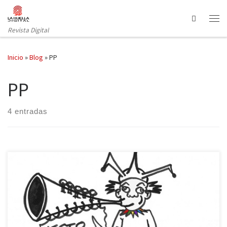
Saltar al contenido
Search
Revista Digital
Inicio
»
Blog
»
PP
PP
4 entradas
Todo lo que va a leer a continuación es falso, salvo alguna cosa.
NACIONAL Después de que Mariano Rajoy recibiera las
felicitaciones más efusivas de la Unión Europea por haber traído el