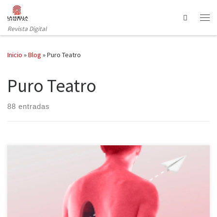
Saltar al contenido
Search
Revista Digital
Inicio
»
Blog
»
Puro Teatro
Puro Teatro
88 entradas
La editorial Dos Bigotes nos trae como novedad editorial de este
pasado mes de abril Amor puro, la primera obra de teatro de
Luisgé Martín, escritor galardonado con varios premios literarios,