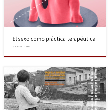
especialmente de género narrativo, entre los que destaca el
Premio Herralde de novela que ganó el pasado 2020 con […]
El sexo como práctica terapéutica
1 Comentario
El próximo viernes 19 de marzo se estrena Les traces del silenci,
de Esther Lázaro, en la Sala Sandaru. La obra toma como punto
de partida una investigación real llevada a cabo por la dramaturga
e investigadora en diferentes archivos del territorio para rastrear
unas singulares peticiones de adopción en […]