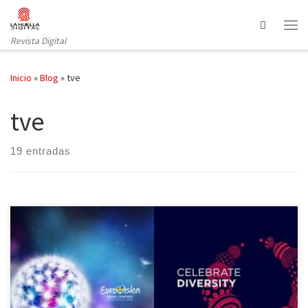
Saltar al contenido
Search
Revista Digital
Inicio
»
Blog
»
tve
tve
19 entradas
Se acerca la cita anual con el festival de Eurovisión, que como
siempre se celebrará en Mayo (entre el 10 y el 13 concretamente).
En esta ocasión será en Ucrania tras su victoria in extremis sobre