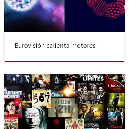
Rusia, con el polémico nuevo sistema de votación en el que se
daban todos […]
Eurovisión calienta motores
Desde hace varios años España está inmersa en una crisis
económica que también afecta al resto del mundo. Es curioso que
ya mucho antes, desde la década de los 90 esta misma palabra se
utilizara para referirse a un sector en concreto de la sociedad
española: el cine. Desde innumerables […]