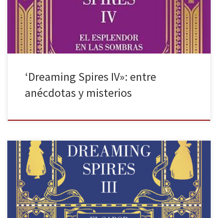
Sterling y Verónica han ido atrapando, fascinando y enamorando a
miles de lectores. A finales de 2024, la autora nos […]
‘Dreaming Spires IV»: entre
anécdotas y misterios
El sabor de tus heridas es el broche final de la trilogía Dreaming
Spires de Victoria Álvarez publicada por Suma de Letras. Las
estatuas nos observan desde su eternidad material. Sus
expresiones, sus emociones, esculpidas se han congelado en el
tiempo, sobrepasando civilizaciones, épocas y generaciones