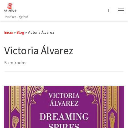
Saltar al contenido
Search
Revista Digital
Inicio
»
Blog
»
Victoria Álvarez
Victoria Álvarez
5 entradas
El esplendor entre las sombras de Victoria Álvarez es la cuarta
entrega de la saga Dreaming Spires, publicada por Lumen.
Durante más de una década Lionnel, Alexander, Oliver, la señorita