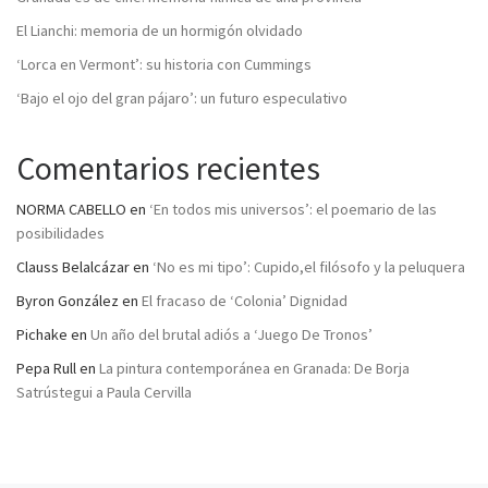
El Lianchi: memoria de un hormigón olvidado
‘Lorca en Vermont’: su historia con Cummings
‘Bajo el ojo del gran pájaro’: un futuro especulativo
Comentarios recientes
NORMA CABELLO
en
‘En todos mis universos’: el poemario de las
posibilidades
Clauss Belalcázar
en
‘No es mi tipo’: Cupido,el filósofo y la peluquera
Byron González
en
El fracaso de ‘Colonia’ Dignidad
Pichake
en
Un año del brutal adiós a ‘Juego De Tronos’
Pepa Rull
en
La pintura contemporánea en Granada: De Borja
Satrústegui a Paula Cervilla