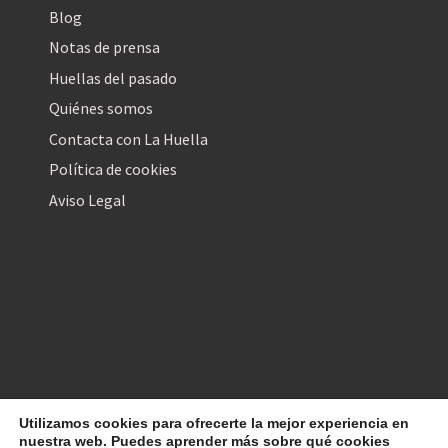
Blog
Notas de prensa
Huellas del pasado
Quiénes somos
Contacta con La Huella
Política de cookies
Aviso Legal
Utilizamos cookies para ofrecerte la mejor experiencia en
La Huella Digital
© 2026
– Todos los derechos reservados
nuestra web. Puedes aprender más sobre qué cookies