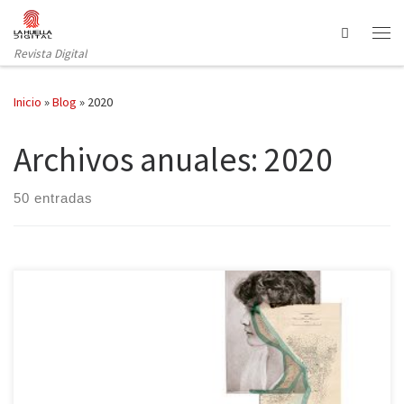
Saltar al contenido
Search
Revista Digital
Inicio
»
Blog
»
2020
Archivos anuales:
2020
50 entradas
«Me creía una investigadora y resulta que soy un sujeto de
estudio», Heather Christle. ¿Habéis llorado mucho este 2020 o
habéis sido incapaces de desenmarañar el nudo de la garganta?
¿Eran llantos contenidos o explosivos? ¿Llorásteis en compañía o