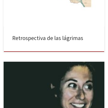
en soledad? ¿Derramasteis lágrimas de aflicción por la pérdida,
de miedo […]
Retrospectiva de las lágrimas
Ampara un roble, Carmen Jodra Davó, tu sueño eterno. (Parque
Cementerio la Paz. Poema de Jesús Munárriz) En el año 1999, una
joven poeta de 19 años llamada Carmen Jodra ganó el XIV Premio
Hiperión de Poesía con su obra Las moras agraces (reeditado en
febrero de 2020 por La […]