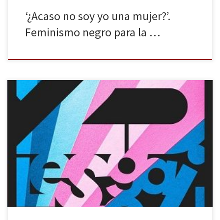
‘¿Acaso no soy yo una mujer?’.
Feminismo negro para la …
LesGaiCineMad celebra su 25º aniversario de manera presencial
con casi 100 películas entre largometrajes, documentales y cortos
Brays Efe, Itziar Castro o Fátima Baeza formarán parte del jurado
Madrid, 21 de octubre de 2020. El festival internacional de cine de
temática LGBTIQ+ que cuenta con el mayor reconocimiento
internacional de […]