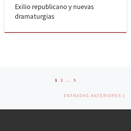
Exilio republicano y nuevas
dramaturgias
Navegación de entradas
1
2
…
5
En
ENTRADAS ANTERIORES