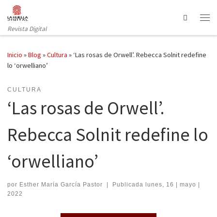
Saltar al contenido
Search
Revista Digital
Inicio
»
Blog
»
Cultura
»
‘Las rosas de Orwell’. Rebecca Solnit redefine
lo ‘orwelliano’
CULTURA
‘Las rosas de Orwell’.
Rebecca Solnit redefine lo
‘orwelliano’
por
Esther María García Pastor
|
Publicada
lunes, 16 | mayo |
2022