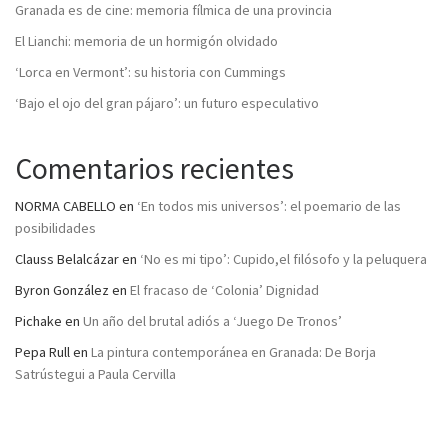
Granada es de cine: memoria fílmica de una provincia
El Lianchi: memoria de un hormigón olvidado
‘Lorca en Vermont’: su historia con Cummings
‘Bajo el ojo del gran pájaro’: un futuro especulativo
Comentarios recientes
NORMA CABELLO
en
‘En todos mis universos’: el poemario de las
posibilidades
Clauss Belalcázar
en
‘No es mi tipo’: Cupido,el filósofo y la peluquera
Byron González
en
El fracaso de ‘Colonia’ Dignidad
Pichake
en
Un año del brutal adiós a ‘Juego De Tronos’
Pepa Rull
en
La pintura contemporánea en Granada: De Borja
Satrústegui a Paula Cervilla