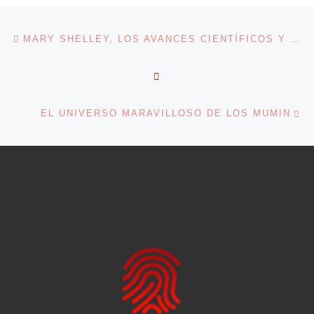
Navegación de entradas
Entrada anterior
MARY SHELLEY, LOS AVANCES CIENTÍFICOS Y LOS RESURRECCIONISTAS
VOLVER A LA LISTA DE 
En
EL UNIVERSO MARAVILLOSO DE LOS MUMIN