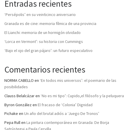
Entradas recientes
‘Persépolis’ en su veinticinco aniversario
Granada es de cine: memoria fílmica de una provincia
El Lianchi: memoria de un hormigón olvidado
‘Lorca en Vermont’: su historia con Cummings
‘Bajo el ojo del gran pájaro’: un futuro especulativo
Comentarios recientes
NORMA CABELLO
en
‘En todos mis universos’: el poemario de las
posibilidades
Clauss Belalcázar
en
‘No es mi tipo’: Cupido,el filósofo y la peluquera
Byron González
en
El fracaso de ‘Colonia’ Dignidad
Pichake
en
Un año del brutal adiós a ‘Juego De Tronos’
Pepa Rull
en
La pintura contemporánea en Granada: De Borja
Satrústegui a Paula Cervilla