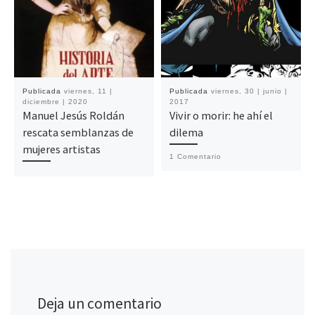
Publicada
viernes, 11 |
Publicada
viernes, 30 | junio |
diciembre | 2020
2017
Manuel Jesús Roldán
Vivir o morir: he ahí el
rescata semblanzas de
dilema
mujeres artistas
1 Comentario
Deja un comentario