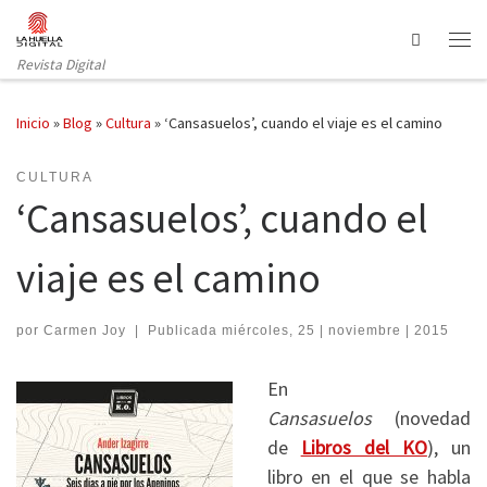
Saltar al contenido
Search
Revista Digital
Inicio
»
Blog
»
Cultura
»
‘Cansasuelos’, cuando el viaje es el camino
CULTURA
‘Cansasuelos’, cuando el
viaje es el camino
por
Carmen Joy
|
Publicada
miércoles, 25 | noviembre | 2015
En
Cansasuelos
(novedad
de
Libros del KO
), un
libro en el que se habla