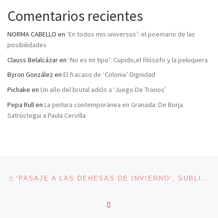
Comentarios recientes
NORMA CABELLO
en
‘En todos mis universos’: el poemario de las
posibilidades
Clauss Belalcázar
en
‘No es mi tipo’: Cupido,el filósofo y la peluquera
Byron González
en
El fracaso de ‘Colonia’ Dignidad
Pichake
en
Un año del brutal adiós a ‘Juego De Tronos’
Pepa Rull
en
La pintura contemporánea en Granada: De Borja
Satrústegui a Paula Cervilla
Navegación de entradas
Entrada anterior
‘PASAJE A LAS DEHESAS DE INVIERNO’, SUBLIME FANTASMAGORÍA
VOLVER A LA LISTA DE 