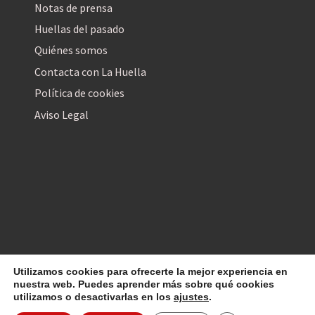
Notas de prensa
Huellas del pasado
Quiénes somos
Contacta con La Huella
Política de cookies
Aviso Legal
Utilizamos cookies para ofrecerte la mejor experiencia en
La Huella Digital
© 2026
– Todos los derechos reservados
nuestra web. Puedes aprender más sobre qué cookies
utilizamos o desactivarlas en los
ajustes
.