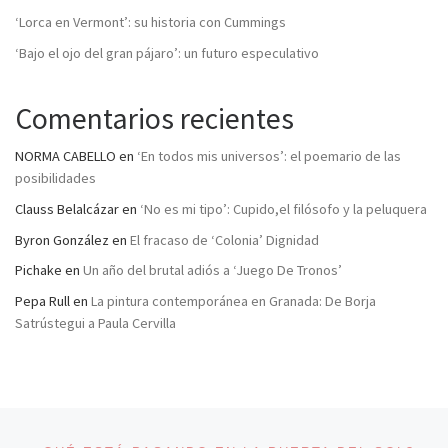
‘Lorca en Vermont’: su historia con Cummings
‘Bajo el ojo del gran pájaro’: un futuro especulativo
Comentarios recientes
NORMA CABELLO
en
‘En todos mis universos’: el poemario de las
posibilidades
Clauss Belalcázar
en
‘No es mi tipo’: Cupido,el filósofo y la peluquera
Byron González
en
El fracaso de ‘Colonia’ Dignidad
Pichake
en
Un año del brutal adiós a ‘Juego De Tronos’
Pepa Rull
en
La pintura contemporánea en Granada: De Borja
Satrústegui a Paula Cervilla
Navegación de entradas
Entrada anterior