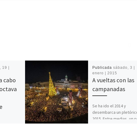
, 19 |
Publicada
sábado, 3 |
enero | 2015
 a cabo
A vueltas con las
 octava
campanadas
Se ha ido el 2014 y
e
desembarca un pletóric
2015. Entre medias, un 
de transición imperdible
cualquier fan televisivo: 
torno a los