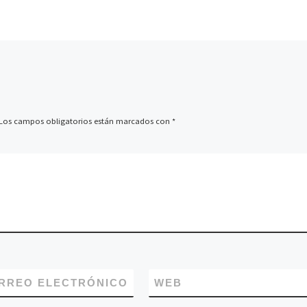
[…]
su
rante hora
es
dios
spañoles
Los campos obligatorios están marcados con
*
RREO ELECTRÓNICO
WEB