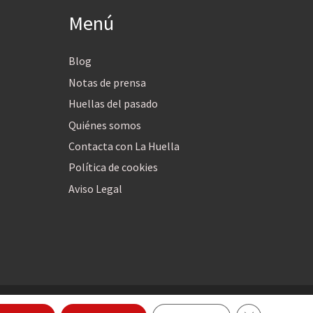
Menú
Blog
Notas de prensa
Huellas del pasado
Quiénes somos
Contacta con La Huella
Política de cookies
Aviso Legal
Cerrar el ban