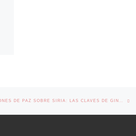
En
ENTRADAS
NEGOCIACIONES DE PAZ SOBRE SIRIA: LAS CLAVES DE GINEBRA II