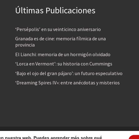
Últimas Publicaciones
‘Persépolis’ en su veinticinco aniversario
Granada es de cine: memoria fílmica de una
provincia
El Lianchi: memoria de un hormigón olvidado
‘Lorca en Vermont’: su historia con Cummings
‘Bajo el ojo del gran pájaro’: un futuro especulativo
‘Dreaming Spires IV»: entre anécdotas y misterios
reservados
a en nuestra web. Puedes aprender más sobre qué