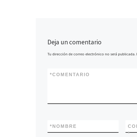
nuevos medios y 
independencia. Du
y media, diferent
periodistas de me
independientes e
[…]
Deja un comentario
Tu dirección de correo electrónico no será publicada.
*
COMENTARIO
*
NOMBRE
CO
*