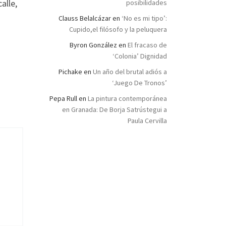
alle,
posibilidades
Clauss Belalcázar
en
‘No es mi tipo’:
Cupido,el filósofo y la peluquera
Byron González
en
El fracaso de
‘Colonia’ Dignidad
Pichake
en
Un año del brutal adiós a
‘Juego De Tronos’
Pepa Rull
en
La pintura contemporánea
en Granada: De Borja Satrústegui a
Paula Cervilla