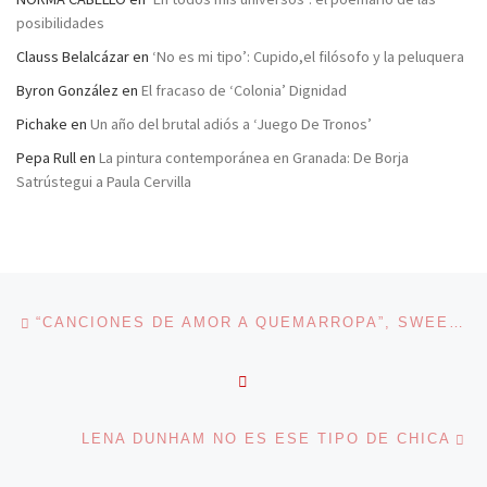
posibilidades
Clauss Belalcázar
en
‘No es mi tipo’: Cupido,el filósofo y la peluquera
Byron González
en
El fracaso de ‘Colonia’ Dignidad
Pichake
en
Un año del brutal adiós a ‘Juego De Tronos’
Pepa Rull
en
La pintura contemporánea en Granada: De Borja
Satrústegui a Paula Cervilla
Navegación de entradas
Entrada anterior
“CANCIONES DE AMOR A QUEMARROPA”, SWEET HOME WISCONSIN
VOLVER A LA LISTA DE 
En
LENA DUNHAM NO ES ESE TIPO DE CHICA