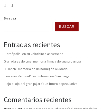
Buscar
BUSCAR
Entradas recientes
‘Persépolis’ en su veinticinco aniversario
Granada es de cine: memoria fílmica de una provincia
El Lianchi: memoria de un hormigón olvidado
‘Lorca en Vermont’: su historia con Cummings
‘Bajo el ojo del gran pájaro’: un futuro especulativo
Comentarios recientes
NORMA CABELLO
en
‘En todos mis universos’: el poemario de las