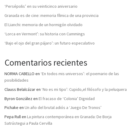
‘Persépolis’ en su veinticinco aniversario
Granada es de cine: memoria fílmica de una provincia
El Lianchi: memoria de un hormigón olvidado
‘Lorca en Vermont’: su historia con Cummings
‘Bajo el ojo del gran pájaro’: un futuro especulativo
Comentarios recientes
NORMA CABELLO
en
‘En todos mis universos’: el poemario de las
posibilidades
Clauss Belalcázar
en
‘No es mi tipo’: Cupido,el filósofo y la peluquera
Byron González
en
El fracaso de ‘Colonia’ Dignidad
Pichake
en
Un año del brutal adiós a ‘Juego De Tronos’
Pepa Rull
en
La pintura contemporánea en Granada: De Borja
Satrústegui a Paula Cervilla