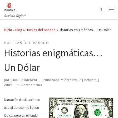
Saltar al contenido
Search
Revista Digital
Inicio
»
Blog
»
Huellas del pasado
»
Historias enigmáticas… Un Dólar
HUELLAS DEL PASADO
Historias enigmáticas…
Un Dólar
por
Clau Belalcázar
|
Publicada
miércoles, 7 | octubre |
2009
|
5 Comentarios
Narración de situaciones
que al parecer no tienen
lógica, pero en el fondo