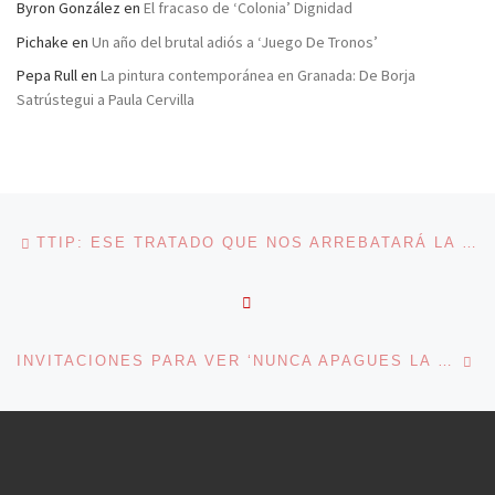
Byron González
en
El fracaso de ‘Colonia’ Dignidad
Pichake
en
Un año del brutal adiós a ‘Juego De Tronos’
Pepa Rull
en
La pintura contemporánea en Granada: De Borja
Satrústegui a Paula Cervilla
Navegación de entradas
Entrada anterior
TTIP: ESE TRATADO QUE NOS ARREBATARÁ LA DEMOCRACIA
VOLVER A LA LISTA DE 
En
INVITACIONES PARA VER ‘NUNCA APAGUES LA LUZ’