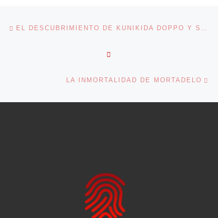
Navegación de entradas
Entrada anterior
EL DESCUBRIMIENTO DE KUNIKIDA DOPPO Y SU ‘MUSASHINO’
VOLVER A LA LISTA DE 
En
LA INMORTALIDAD DE MORTADELO