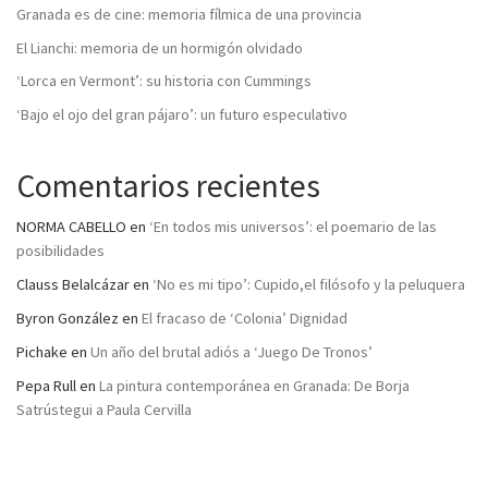
Granada es de cine: memoria fílmica de una provincia
El Lianchi: memoria de un hormigón olvidado
‘Lorca en Vermont’: su historia con Cummings
‘Bajo el ojo del gran pájaro’: un futuro especulativo
Comentarios recientes
NORMA CABELLO
en
‘En todos mis universos’: el poemario de las
posibilidades
Clauss Belalcázar
en
‘No es mi tipo’: Cupido,el filósofo y la peluquera
Byron González
en
El fracaso de ‘Colonia’ Dignidad
Pichake
en
Un año del brutal adiós a ‘Juego De Tronos’
Pepa Rull
en
La pintura contemporánea en Granada: De Borja
Satrústegui a Paula Cervilla