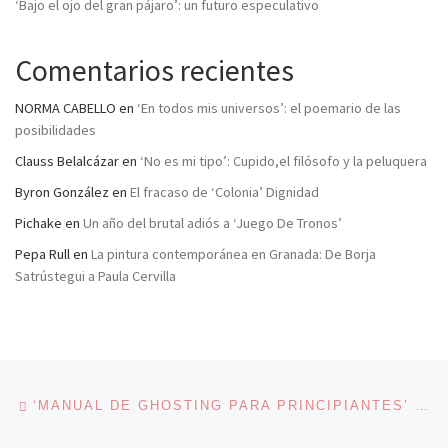
‘Bajo el ojo del gran pájaro’: un futuro especulativo
Comentarios recientes
NORMA CABELLO
en
‘En todos mis universos’: el poemario de las
posibilidades
Clauss Belalcázar
en
‘No es mi tipo’: Cupido,el filósofo y la peluquera
Byron González
en
El fracaso de ‘Colonia’ Dignidad
Pichake
en
Un año del brutal adiós a ‘Juego De Tronos’
Pepa Rull
en
La pintura contemporánea en Granada: De Borja
Satrústegui a Paula Cervilla
Navegación de entradas
Entrada anterior
‘MANUAL DE GHOSTING PARA PRINCIPIANTES’ O CÓMO LA FUERZA DEL AMOR LO PUEDE TODO