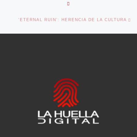
VOLVER A LA LISTA DE 
En
‘ETERNAL RUIN’: HERENCIA DE LA CULTURA