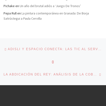
Pichake
en
Un año del brutal adiós a ‘Juego De Tronos’
Pepa Rull
en
La pintura contemporánea en Granada: De Borja
Satrústegui a Paula Cervilla
Navegación de entradas
Entrada anterior
ADISLI Y ESPACIO CONECTA: LAS TIC AL SERVICIO DE LA EMPLEABILIDAD DE PERSONAS CON DISCAPACIDAD INTELECTUAL
VOLVER A LA LISTA DE 
En
LA ABDICACIÓN DEL REY: ANÁLISIS DE LA COBERTURA MEDIÁTICA