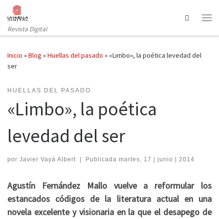
Saltar al contenido
Search
Revista Digital
Inicio
»
Blog
»
Huellas del pasado
»
«Limbo», la poética levedad del
ser
HUELLAS DEL PASADO
«Limbo», la poética
levedad del ser
por
Javier Vayá Albert
|
Publicada
martes, 17 | junio | 2014
Agustín Fernández Mallo vuelve a reformular los
estancados códigos de la literatura actual en una
novela excelente y visionaria en la que el desapego de