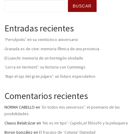
BUSCAR
Entradas recientes
‘Persépolis’ en su veinticinco aniversario
Granada es de cine: memoria fílmica de una provincia
El Lianchi: memoria de un hormigón olvidado
‘Lorca en Vermont’: su historia con Cummings
‘Bajo el ojo del gran pájaro’: un futuro especulativo
Comentarios recientes
NORMA CABELLO
en
‘En todos mis universos’: el poemario de las
posibilidades
Clauss Belalcázar
en
‘No es mi tipo’: Cupido,el filósofo y la peluquera
Byron González
en
El fracaso de ‘Colonia’ Dignidad