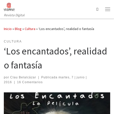
Saltar al contenido
Search
Revista Digital
Inicio
»
Blog
»
Cultura
»
‘Los encantados’, realidad o fantasía
CULTURA
‘Los encantados’, realidad
o fantasía
por
Clau Belalcázar
|
Publicada
martes, 7 | junio |
2016
|
16 Comentarios