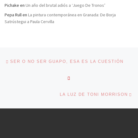
Pichake
en
Un año del brutal adiós a ‘Juego De Tronos’
Pepa Rull
en
La pintura contemporánea en Granada: De Borja
Satrústegui a Paula Cervilla
Navegación de entradas
Entrada anterior
SER O NO SER GUAPO, ESA ES LA CUESTIÓN
VOLVER A LA LISTA DE 
En
LA LUZ DE TONI MORRISON