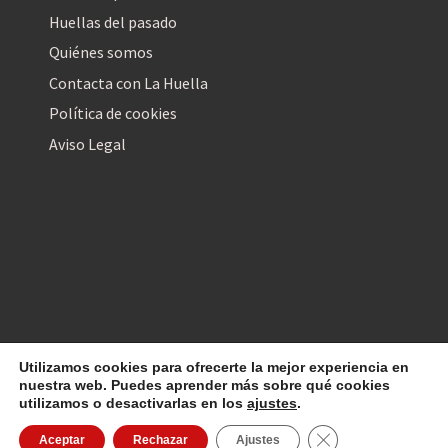
Huellas del pasado
Quiénes somos
Contacta con La Huella
Política de cookies
Aviso Legal
Utilizamos cookies para ofrecerte la mejor experiencia en
La Huella Digital
© 2026
– Todos los derechos reservados
nuestra web. Puedes aprender más sobre qué cookies
utilizamos o desactivarlas en los
ajustes
.
Cerrar el banner d
Aceptar
Rechazar
Ajustes