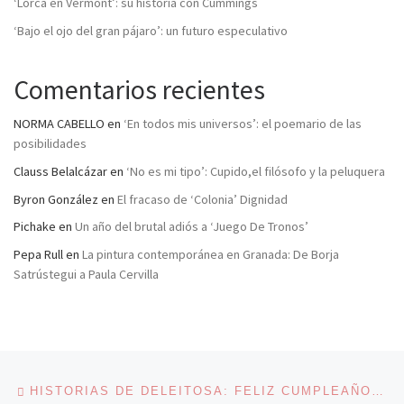
‘Lorca en Vermont’: su historia con Cummings
‘Bajo el ojo del gran pájaro’: un futuro especulativo
Comentarios recientes
NORMA CABELLO
en
‘En todos mis universos’: el poemario de las
posibilidades
Clauss Belalcázar
en
‘No es mi tipo’: Cupido,el filósofo y la peluquera
Byron González
en
El fracaso de ‘Colonia’ Dignidad
Pichake
en
Un año del brutal adiós a ‘Juego De Tronos’
Pepa Rull
en
La pintura contemporánea en Granada: De Borja
Satrústegui a Paula Cervilla
Navegación de entradas
Entrada anterior
HISTORIAS DE DELEITOSA: FELIZ CUMPLEAÑOS…