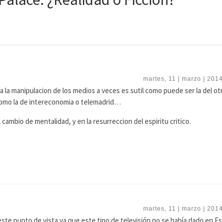
martes, 11 | marzo | 2014
 la manipulacion de los medios a veces es sutil como puede ser la del ot
como la de intereconomia o telemadrid…
 cambio de mentalidad, y en la resurreccion del espiritu critico.
martes, 11 | marzo | 2014
te punto de vista ya que este tipo de televisión no se había dado en E