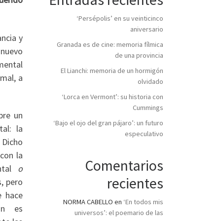
‘Persépolis’ en su veinticinco
aniversario
ancia y
Granada es de cine: memoria fílmica
 nuevo
de una provincia
mental
El Lianchi: memoria de un hormigón
mal, a
olvidado
‘Lorca en Vermont’: su historia con
Cummings
bre un
‘Bajo el ojo del gran pájaro’: un futuro
al: la
especulativo
 Dicho
con la
Comentarios
tal
o
recientes
, pero
e hace
NORMA CABELLO
en
‘En todos mis
ón es
universos’: el poemario de las