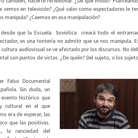
ro también, hacerte reflexionar. ¿De qué modo? Planteándo
que vemos en televisión? ¿Qué valor como espectadores le t
nos manipula? ¿Caemos en esa manipulación?
ás, desde que la Escuela Soviética creará todo el entrama
pectador, es una tontería no admitir que se nos manipula. E
s cultura audiovisual se ve afectado por los discursos. No 
tal son puntos de vistas. ¿De quién? Del sujeto, o los sujet
er Falso Documental
spañola. Sin duda, un
 evento histórico que
y cultural en el que
mo era de esperar, las
co que las positivas.
, la ranciedad del