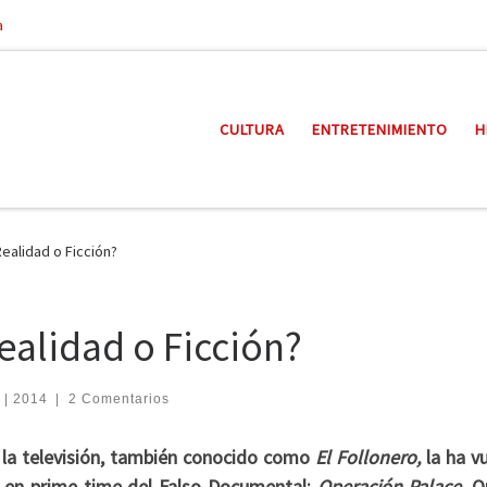
a
CULTURA
ENTRETENIMIENTO
H
ealidad o Ficción?
ealidad o Ficción?
 | 2014
|
2 Comentarios
 la televisión, también conocido como
El Follonero,
la ha v
n en prime time del Falso Documental:
Operación Palace
. Q