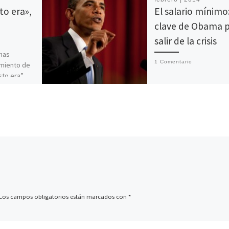
to era»,
El salario mínimo:
clave de Obama 
salir de la crisis
nas
1 Comentario
amiento de
sto era”,
El quinto discurso de O
ra
desde que tomó la
acción del
presidencia en 2008 por
primera vez, celebrado 
el Senado y la Cámara [
Los campos obligatorios están marcados con
*