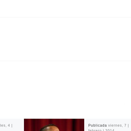
les, 4 |
Publicada
viernes, 7 |
febrero | 2014