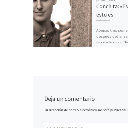
Conchita: «Es
esto es
Apenas tres sema
después del lanz
su cuarto disco “E
Conchita se muest
contenta con la re
público que […]
Deja un comentario
Tu dirección de correo electrónico no será publicada.