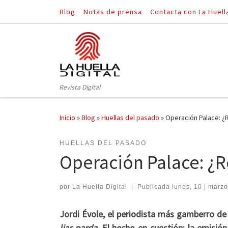
Blog
Notas de prensa
Contacta con La Huell
Saltar al contenido
Revista Digital
Inicio
»
Blog
»
Huellas del pasado
»
Operación Palace: ¿R
HUELLAS DEL PASADO
Operación Palace: ¿R
por
La Huella Digital
|
Publicada
lunes, 10 | marzo
Jordi Évole, el periodista más gamberro de
liar parda.
El hecho en cuestión: la emisió