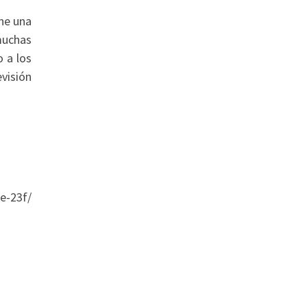
ene una
muchas
 a los
evisión
e-23f/