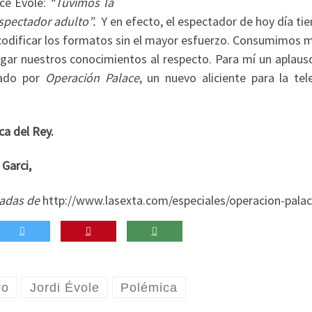
ce Évole:
“Tuvimos la
spectador adulto”.
Y en efecto, el espectador de hoy día ti
ecodificar los formatos sin el mayor esfuerzo. Consumimos 
egar nuestros conocimientos al respecto. Para mí un aplauso
tado por
Operación Palace
, un nuevo aliciente para la tel
ca del Rey.
 Garci,
adas de
http://www.lasexta.com/especiales/operacion-palac
ro
Jordi Évole
Polémica