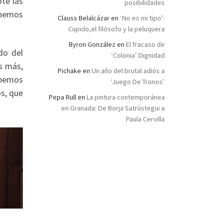
te las
posibilidades
enemos
Clauss Belalcázar
en
‘No es mi tipo’:
Cupido,el filósofo y la peluquera
Byron González
en
El fracaso de
do del
‘Colonia’ Dignidad
s más,
Pichake
en
Un año del brutal adiós a
debemos
‘Juego De Tronos’
os, que
Pepa Rull
en
La pintura contemporánea
en Granada: De Borja Satrústegui a
Paula Cervilla