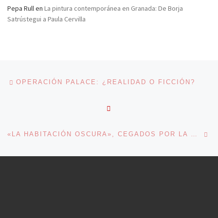
Pepa Rull
en
La pintura contemporánea en Granada: De Borja
Satrústegui a Paula Cervilla
Navegación de entradas
Entrada anterior
OPERACIÓN PALACE: ¿REALIDAD O FICCIÓN?
VOLVER A LA LISTA DE 
En
«LA HABITACIÓN OSCURA», CEGADOS POR LA CRISIS