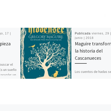
o, 17 |
Publicada
viernes, 29 
4
junio | 2018
pieza
Maguire transfo
la historia del
Cascanueces
buscar el
Es un sueño
Los cuentos de hadas s
 corazón: un
reescriben y, esta vez, 
po […]
toca a la obra de E.T.A.
Hoffman: El cascanueces
rey […]