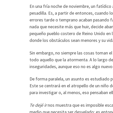
En una fría noche de noviembre, un fatídico
pesadilla. Es, a partir de entonces, cuando 
errores tarde o temprano acaban pasando fa
nada que necesite más que huir, decide aba
pequeño pueblo costero de Reino Unido en la
donde los obstáculos sean menores y su vida
Sin embargo, no siempre las cosas toman el 
todo aquello que la atormenta. A lo largo de
inseguridades, aunque eso no es algo nuevo p
De forma paralela, un asunto es estudiado p
Este se centrará en el atropello de un niño
para investigar o, al menos, eso pensaban el
Te dejé ir
nos muestra que es imposible esca
medio que necesita ser desvelado: es entonc