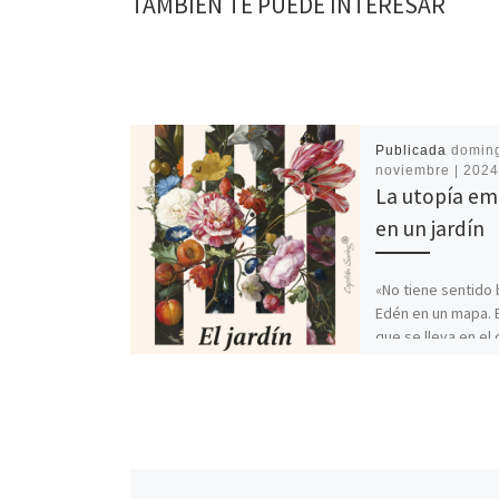
TAMBIÉN TE PUEDE INTERESAR
Publicada
doming
noviembre | 202
La utopía em
en un jardín
«No tiene sentido 
Edén en un mapa. 
que se lleva en el
jardín fértil, tiem