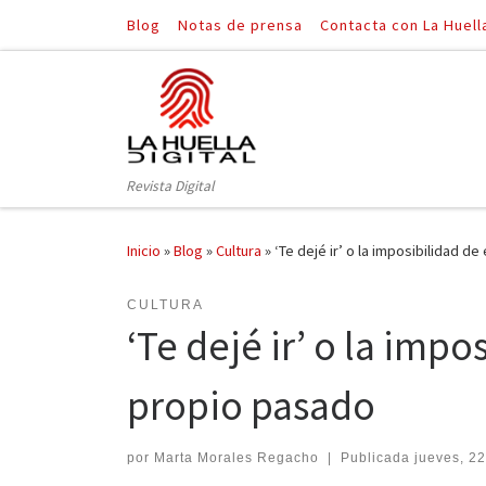
Blog
Notas de prensa
Contacta con La Huell
Saltar al contenido
Revista Digital
Inicio
»
Blog
»
Cultura
»
‘Te dejé ir’ o la imposibilidad 
CULTURA
‘Te dejé ir’ o la imp
propio pasado
por
Marta Morales Regacho
|
Publicada
jueves, 22