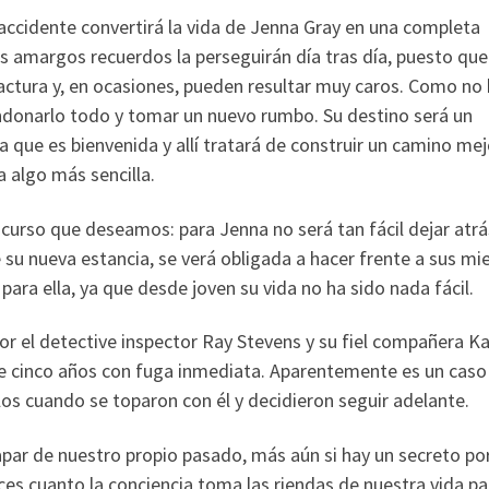
 accidente convertirá la vida de Jenna Gray en una completa
los amargos recuerdos la perseguirán día tras día, puesto que
ctura y, en ocasiones, pueden resultar muy caros. Como no
ndonarlo todo y tomar un nuevo rumbo. Su destino será un
 que es bienvenida y allí tratará de construir un camino mej
 algo más sencilla.
curso que deseamos: para Jenna no será tan fácil dejar atrá
 su nueva estancia, se verá obligada a hacer frente a sus mi
ara ella, ya que desde joven su vida no ha sido nada fácil.
or el detective inspector Ray Stevens y su fiel compañera Ka
 de cinco años con fuga inmediata. Aparentemente es un cas
los cuando se toparon con él y decidieron seguir adelante.
par de nuestro propio pasado, más aún si hay un secreto po
es cuanto la conciencia toma las riendas de nuestra vida pa