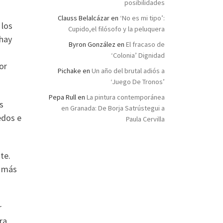
posibilidades
Clauss Belalcázar
en
‘No es mi tipo’:
 los
Cupido,el filósofo y la peluquera
 hay
Byron González
en
El fracaso de
‘Colonia’ Dignidad
or
Pichake
en
Un año del brutal adiós a
‘Juego De Tronos’
Pepa Rull
en
La pintura contemporánea
s
en Granada: De Borja Satrústegui a
edos e
Paula Cervilla
te.
o más
r
ra