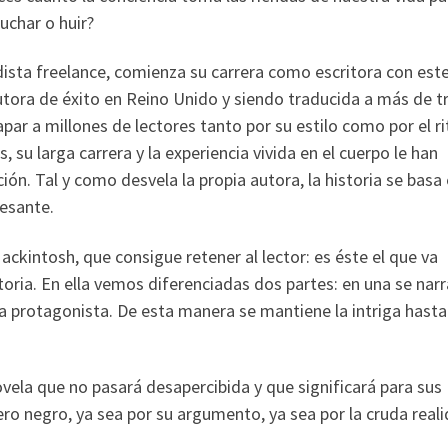
uchar o huir?
iodista freelance, comienza su carrera como escritora con est
utora de éxito en Reino Unido y siendo traducida a más de t
apar a millones de lectores tanto por su estilo como por el r
 su larga carrera y la experiencia vivida en el cuerpo le han
ción. Tal y como desvela la propia autora, la historia se basa
resante.
ckintosh, que consigue retener al lector: es éste el que va
oria. En ella vemos diferenciadas dos partes: en una se narr
 la protagonista. De esta manera se mantiene la intriga hasta
vela que no pasará desapercibida y que significará para sus
o negro, ya sea por su argumento, ya sea por la cruda real