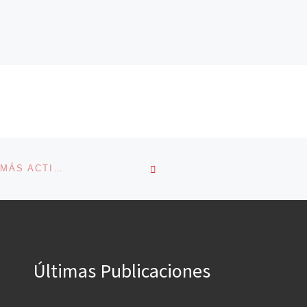
VOLVER A LA LISTA DE 
JAPAN WEEKEND REGRESA CON MÁS CONTENIDO, MÁS ACTIVIDADES Y MÁS INVITADOS
Últimas Publicaciones