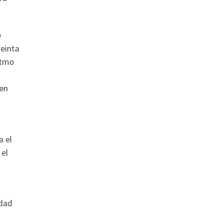
e
reinta
itmo
 en
a el
 el
idad