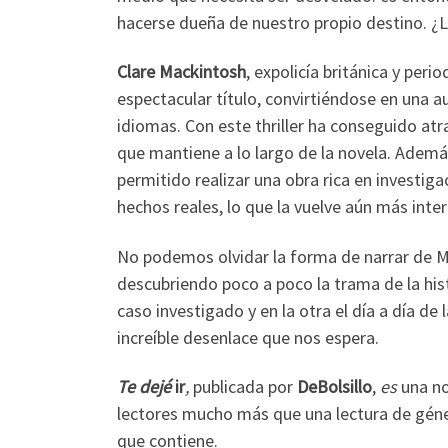
hacerse dueña de nuestro propio destino. ¿L
Clare Mackintosh
, expolicía británica y per
espectacular título, convirtiéndose en una a
idiomas. Con este thriller ha conseguido atr
que mantiene a lo largo de la novela. Además,
permitido realizar una obra rica en investiga
hechos reales, lo que la vuelve aún más inte
No podemos olvidar la forma de narrar de Ma
descubriendo poco a poco la trama de la hist
caso investigado y en la otra el día a día de
increíble desenlace que nos espera.
Te dejé
ir
,
publicada por
DeBolsillo
,
es
una no
lectores mucho más que una lectura de géner
que contiene.