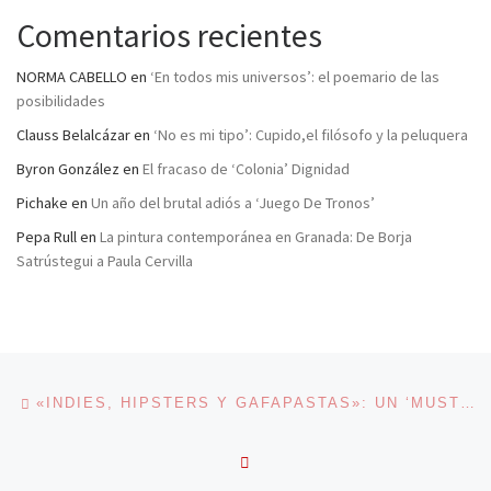
Comentarios recientes
NORMA CABELLO
en
‘En todos mis universos’: el poemario de las
posibilidades
Clauss Belalcázar
en
‘No es mi tipo’: Cupido,el filósofo y la peluquera
Byron González
en
El fracaso de ‘Colonia’ Dignidad
Pichake
en
Un año del brutal adiós a ‘Juego De Tronos’
Pepa Rull
en
La pintura contemporánea en Granada: De Borja
Satrústegui a Paula Cervilla
Navegación de entradas
Entrada anterior
«INDIES, HIPSTERS Y GAFAPASTAS»: UN ‘MUST HAVE’
VOLVER A LA LISTA DE 