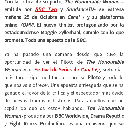
Con la crítica de su parte,
The Honourable Woman
–
emitida por
BBC Two
y
SundanceTV
– se estrena
mañana 25 de Octubre en
Canal +
y su plataforma
online
YOMVI.
El nuevo thriller, protagonizado por la
estadounidense Maggie Gyllenhaal, cumple con lo que
promete. Toda una apuesta de la
BBC.
Ya ha pasado una semana desde que tuve la
oportunidad de ver el Piloto de
The Honourable
Woman
en el
Festival de Series de
Canal +
;
y siete días
más tarde sigo meditando sobre su
Piloto
y todo lo
que nos va a ofrecer. Una apuesta arriesgada que se ha
ganado el favor de la crítica y el espectador más ávido
de nuevas tramas e historias. Para aquellos que no
sepáis de qué os estoy hablando,
The Honourable
Woman
-producida por
BBC Worldwide, Drama Republic
y
Eight Rooks Production-
es una miniserie que se