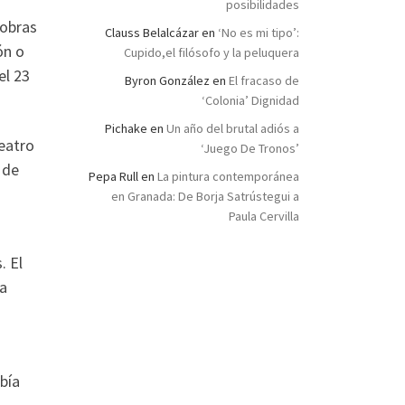
posibilidades
 obras
Clauss Belalcázar
en
‘No es mi tipo’:
ón o
Cupido,el filósofo y la peluquera
el 23
Byron González
en
El fracaso de
‘Colonia’ Dignidad
Pichake
en
Un año del brutal adiós a
teatro
‘Juego De Tronos’
 de
Pepa Rull
en
La pintura contemporánea
en Granada: De Borja Satrústegui a
Paula Cervilla
. El
la
bía