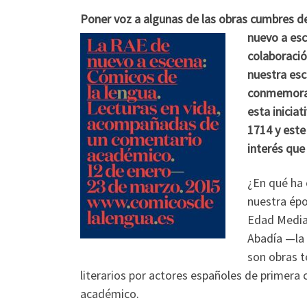
Poner voz a algunas de las obras cumbres de 
nuevo a esc
colaboració
nuestra es
conmemoraci
esta inicia
1714 y este
interés que
¿En qué ha 
nuestra épo
Edad Media 
Abadía —la 
son obras t
literarios por actores españoles de primera
académico.