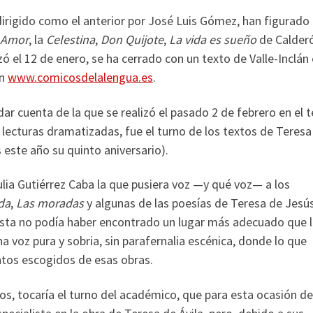
irigido como el anterior por José Luis Gómez, han figurado
 Amor
, la
Celestina
,
Don Quijote
,
La vida es sueño
de Calder
zó el 12 de enero, se ha cerrado con un texto de Valle-Inclán 
en
www.comicosdelalengua.es
.
ar cuenta de la que se realizó el pasado 2 de febrero en el 
 lecturas dramatizadas, fue el turno de los textos de Teresa
este año su quinto aniversario).
ulia Gutiérrez Caba la que pusiera voz —y qué voz— a los
ida
,
Las moradas
y algunas de las poesías de Teresa de Jesús
ista no podía haber encontrado un lugar más adecuado que 
na voz pura y sobria, sin parafernalia escénica, donde lo que
tos escogidos de esas obras.
os, tocaría el turno del académico, que para esta ocasión de