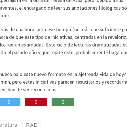
pecialista en la obra de Teresa de Ávila, pero, debido a sus
vantes, el encargado de leer sus anotaciones filológicas so
Gómez.
 más de una hora, pero ese tiempo fue más que suficiente pa
hora de que este tipo de iniciativas, centradas en la revalori
lo, fueran estimadas. Este ciclo de lecturas dramatizadas e
ido el pasado año y que repite este, probablemente haga qu
n hueco bajo este nuevo formato en la ajetreada vida de hoy?
man, pero estas iniciativas parecen resucitarlos y recordar
bien, han de ser reconocidas.
teratura
RAE