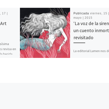
, 17 |
Publicada
viernes, 15 
mayo | 2015
 Art
‘La voz de la siren
un cuento inmort
revisitado
osísima
s revisa en
La editorial Lumen nos d
la herida
con La voz de la sirena: 
o el ataque
reelaboración realizada
Carmen Riera del afama
cuento La sirenita, de [