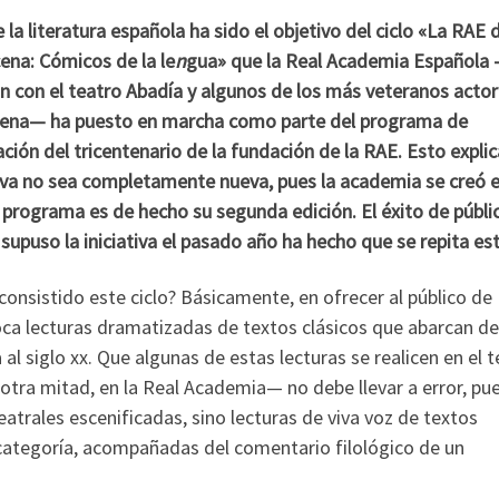
la literatura española ha sido el objetivo del ciclo «La
RAE 
ena: Cómicos de la le
n
gua» que la Real Academia Española
n con el teatro Abadía y algunos de los más veteranos acto
cena— ha puesto en marcha como parte del programa de
ón del tricentenario de la fundación de la RAE. Esto expli
tiva no sea completamente nueva, pues la academia se creó 
 programa es de hecho su segunda edición. El éxito de públic
 supuso la iniciativa el pasado año ha hecho que se repita est
consistido este ciclo? Básicamente, en ofrecer al público de
ca lecturas dramatizadas de textos clásicos que abarcan de
al siglo xx. Que algunas de estas lecturas se realicen en el t
otra mitad, en la Real Academia— no debe llevar a error, pu
eatrales escenificadas, sino lecturas de viva voz de textos
 categoría, acompañadas del comentario filológico de un