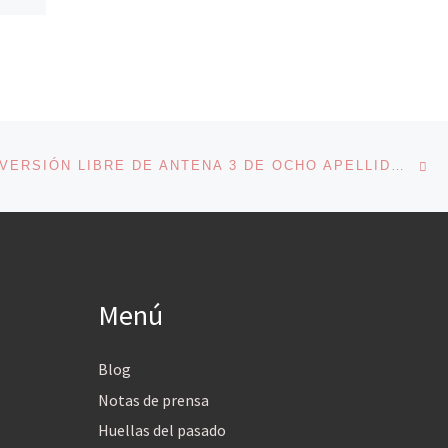
En
ENTRADAS
ARRASA LA VERSIÓN LIBRE DE ANTENA 3 DE OCHO APELLIDOS VASCOS
Menú
Blog
Notas de prensa
Huellas del pasado