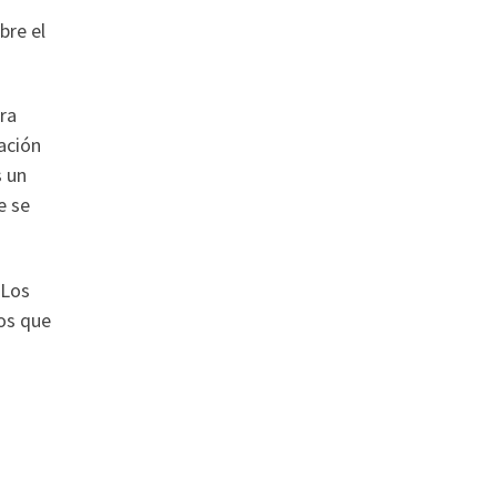
bre el
ra
zación
s un
e se
 Los
nos que