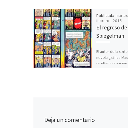
Publicada
martes
febrero | 2015
El regreso de
Spiegelman
El autor de la exit
novela gráfica Mau
su última creación 
abierta que supus
terrorista a […]
Deja un comentario