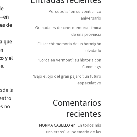
de
‘Persépolis’ en su veinticinco
 —en
aniversario
res de
Granada es de cine: memoria fílmica
de una provincia
ca que
El Lianchi: memoria de un hormigón
en
olvidado
o y el
‘Lorca en Vermont’: su historia con
e.
Cummings
‘Bajo el ojo del gran pájaro’: un futuro
especulativo
sde la
eatro
Comentarios
es no
recientes
NORMA CABELLO
en
‘En todos mis
universos’: el poemario de las