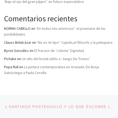
‘Bajo el ojo del gran pájaro’: un futuro especulativo
Comentarios recientes
NORMA CABELLO
en
‘En todos mis universos’: el poemario de las
posibilidades
Clauss Belalcázar
en
‘No es mi tipo’: Cupido,el filósofo y la peluquera
Byron González
en
El fracaso de ‘Colonia’ Dignidad
Pichake
en
Un año del brutal adiós a ‘Juego De Tronos’
Pepa Rull
en
La pintura contemporánea en Granada: De Borja
Satrústegui a Paula Cervilla
Navegación de entradas
Entrada anterior
SANTIAGO POSTEGUILLO Y LO QUE ESCONDE LA LITERATURA