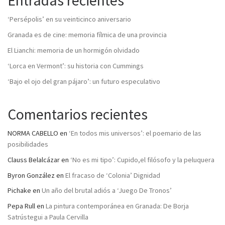
Entradas recientes
‘Persépolis’ en su veinticinco aniversario
Granada es de cine: memoria fílmica de una provincia
El Lianchi: memoria de un hormigón olvidado
‘Lorca en Vermont’: su historia con Cummings
‘Bajo el ojo del gran pájaro’: un futuro especulativo
Comentarios recientes
NORMA CABELLO
en
‘En todos mis universos’: el poemario de las
posibilidades
Clauss Belalcázar
en
‘No es mi tipo’: Cupido,el filósofo y la peluquera
Byron González
en
El fracaso de ‘Colonia’ Dignidad
Pichake
en
Un año del brutal adiós a ‘Juego De Tronos’
Pepa Rull
en
La pintura contemporánea en Granada: De Borja
Satrústegui a Paula Cervilla