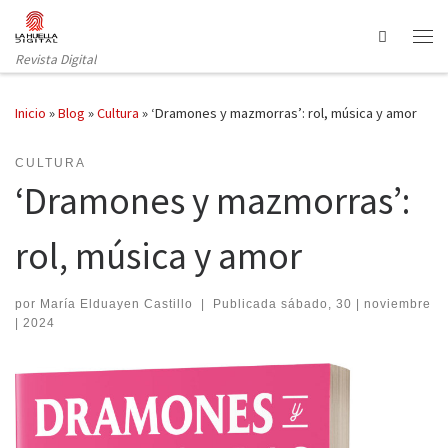
Saltar al contenido
Search
Revista Digital
Inicio
»
Blog
»
Cultura
»
‘Dramones y mazmorras’: rol, música y amor
CULTURA
‘Dramones y mazmorras’:
rol, música y amor
por
María Elduayen Castillo
|
Publicada
sábado, 30 | noviembre
| 2024