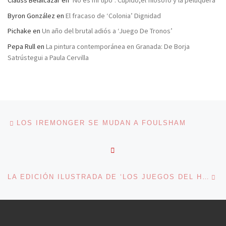
Byron González
en
El fracaso de ‘Colonia’ Dignidad
Pichake
en
Un año del brutal adiós a ‘Juego De Tronos’
Pepa Rull
en
La pintura contemporánea en Granada: De Borja
Satrústegui a Paula Cervilla
Navegación de entradas
Entrada anterior
LOS IREMONGER SE MUDAN A FOULSHAM
VOLVER A LA LISTA DE 
En
LA EDICIÓN ILUSTRADA DE ‘LOS JUEGOS DEL HAMBRE’