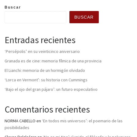
Buscar
BUSCAR
Entradas recientes
‘Persépolis’ en su veinticinco aniversario
Granada es de cine: memoria fílmica de una provincia
El Lianchi: memoria de un hormigón olvidado
‘Lorca en Vermont’: su historia con Cummings
‘Bajo el ojo del gran pájaro’: un futuro especulativo
Comentarios recientes
NORMA CABELLO
en
‘En todos mis universos’: el poemario de las
posibilidades
Clauss Belalcázar
en
‘No es mi tipo’: Cupido,el filósofo y la peluquera