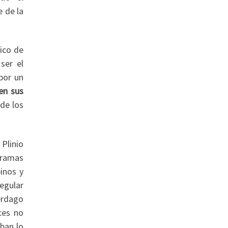
e de la
tico de
ser el
por un
en sus
de los
 Plinio
 ramas
inos y
regular
érdago
ces no
aban lo