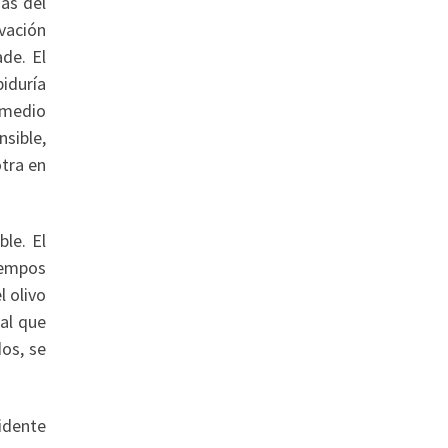
ias del
vación
ade. El
biduría
r medio
nsible,
otra en
le. El
iempos
l olivo
 al que
dos, se
idente