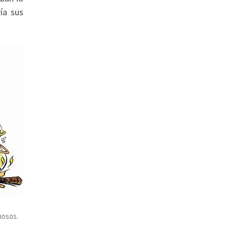
ía sus
mosos.