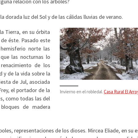
lguna relación con los árboles?
la dorada luz del Sol y de las cálidas lluvias de verano.
la Tierra, en su órbita
a de éste. Pasado este
 hemisferio norte las
que las nocturnas lo
 renacimiento de los
d y de la vida sobre la
iesta de Jul, asociada
rey, el portador de la
Invierno en el robledal.
Casa Rural El Arro
os, como todas las del
n bloques de madera
oles, representaciones de los dioses. Mircea Eliade, en su 