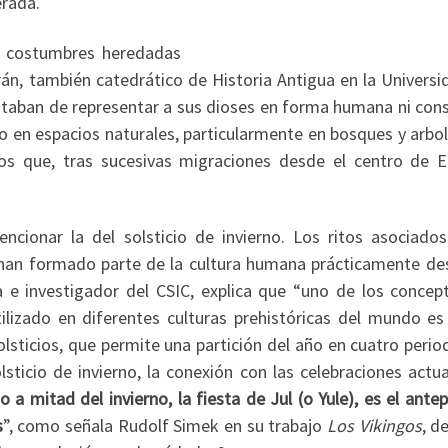
erada.
s costumbres heredadas
trán, también catedrático de Historia Antigua en la Univers
taban de representar a sus dioses en forma humana ni cons
to en espacios naturales, particularmente en bosques y arbo
gos que, tras sucesivas migraciones desde el centro de E
ncionar la del solsticio de invierno. Los ritos asociados
l han formado parte de la cultura humana prácticamente de
ca e investigador del CSIC, explica que “uno de los concep
ilizado en diferentes culturas prehistóricas del mundo es 
sticios, que permite una partición del año en cuatro perio
olsticio de invierno, la conexión con las celebraciones actu
cio a mitad del invierno, la fiesta de Jul (o Yule), es el ant
s
”, como señala Rudolf Simek en su trabajo
Los Vikingos
, d