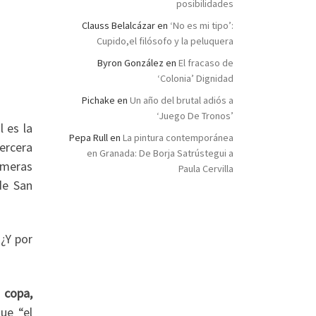
posibilidades
Clauss Belalcázar
en
‘No es mi tipo’:
Cupido,el filósofo y la peluquera
Byron González
en
El fracaso de
‘Colonia’ Dignidad
Pichake
en
Un año del brutal adiós a
‘Juego De Tronos’
 es la
Pepa Rull
en
La pintura contemporánea
tercera
en Granada: De Borja Satrústegui a
imeras
Paula Cervilla
de San
 ¿Y por
a copa,
ue “el