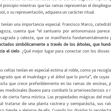
l principio mientras que las ramas representan el despliegu
bol, o su representación, adquiera un carácter ritual.
s tenían una importancia especial. Francisco Marco, catedrá
ragoza, cuenta que “el santuario por antonomasia parece 
d sagrada y celeste, que se manifiesta fundamentalmente 
onectados simbólicamente a través de los árboles, que hund
ia el cielo
. ¿Qué mejor lugar para conectar con los dioses 
s celtas tenían en especial estima al roble, como ya recogía
agrado que el muérdago y el árbol que lo porta”, de cuyas
sita que crece preferiblemente en las ramas de encinas, p
es medicinales (bueno para combatir la arterioesclerosis o 
re de cierta fama mística. Las propiedades mágicas del mu
l tratarse de una planta rastrera y semiparásita, sus raí
o tiende a alejarse de ella. Cuando los druidas lo recolect