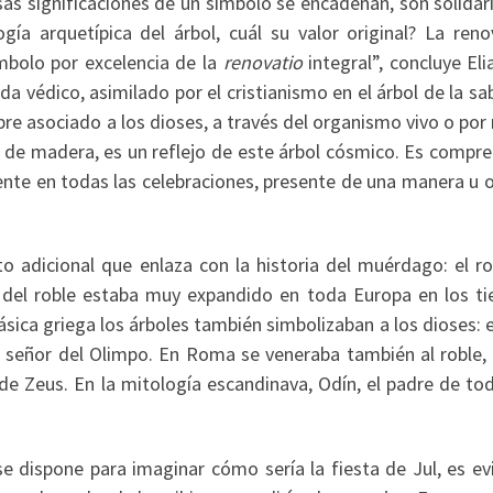
rsas significaciones de un símbolo se encadenan, son solidar
ía arquetípica del árbol, cuál su valor original? La reno
mbolo por excelencia de la
renovatio
integral”, concluye Eli
da védico, asimilado por el cristianismo en el árbol de la sa
empre asociado a los dioses, a través del organismo vivo o po
, de madera, es un reflejo de este árbol cósmico. Es compre
rente en todas las celebraciones, presente de una manera u 
 adicional que enlaza con la historia del muérdago: el rob
ca del roble estaba muy expandido en toda Europa en los t
lásica griega los árboles también simbolizaban a los dioses: e
us, señor del Olimpo. En Roma se veneraba también al roble,
de Zeus. En la mitología escandinava, Odín, el padre de to
e dispone para imaginar cómo sería la fiesta de Jul, es ev