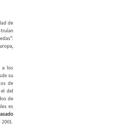
idad de
truían
ledas”.
uropa,
 a los
sde su
tos de
el del
dos de
ales es
epasado
e 2001.