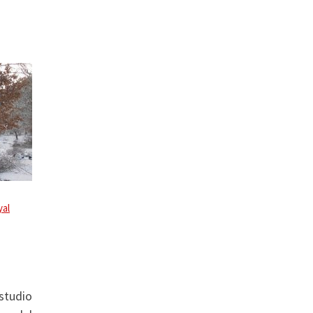
yal
estudio