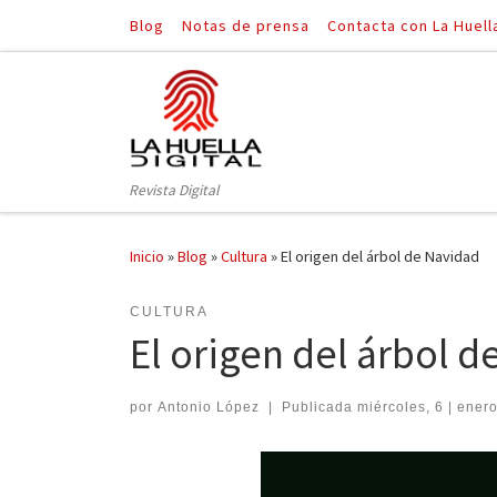
Blog
Notas de prensa
Contacta con La Huell
Saltar al contenido
Revista Digital
Inicio
»
Blog
»
Cultura
»
El origen del árbol de Navidad
CULTURA
El origen del árbol 
por
Antonio López
|
Publicada
miércoles, 6 | ener