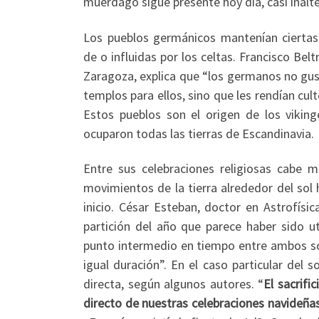
muérdago sigue presente hoy día, casi inalt
Los pueblos germánicos mantenían cierta
de o influidas por los celtas. Francisco Bel
Zaragoza, explica que “los germanos no gus
templos para ellos, sino que les rendían cul
Estos pueblos son el origen de los vikin
ocuparon todas las tierras de Escandinavia.
Entre sus celebraciones religiosas cabe me
movimientos de la tierra alrededor del so
inicio. César Esteban, doctor en Astrofísi
partición del año que parece haber sido ut
punto intermedio en tiempo entre ambos sol
igual duración”. En el caso particular del s
directa, según algunos autores. “
El sacrifi
directo de nuestras celebraciones navideña