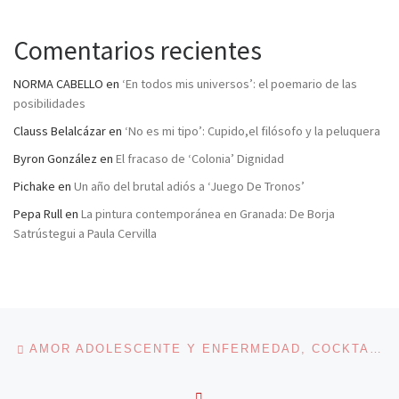
Comentarios recientes
NORMA CABELLO
en
‘En todos mis universos’: el poemario de las
posibilidades
Clauss Belalcázar
en
‘No es mi tipo’: Cupido,el filósofo y la peluquera
Byron González
en
El fracaso de ‘Colonia’ Dignidad
Pichake
en
Un año del brutal adiós a ‘Juego De Tronos’
Pepa Rull
en
La pintura contemporánea en Granada: De Borja
Satrústegui a Paula Cervilla
Navegación de entradas
Entrada anterior
AMOR ADOLESCENTE Y ENFERMEDAD, COCKTAIL EXPLOSIVO
VOLVER A LA LISTA DE 