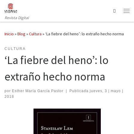
Saltar al contenido
Search
Revista Digital
Inicio
»
Blog
»
Cultura
»
‘La fiebre del heno’: lo extraño hecho norma
CULTURA
‘La fiebre del heno’: lo
extraño hecho norma
por
Esther María García Pastor
|
Publicada
jueves, 3 | mayo |
2018