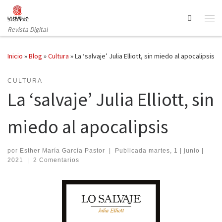
Saltar al contenido
Search
Revista Digital
Inicio
»
Blog
»
Cultura
»
La ‘salvaje’ Julia Elliott, sin miedo al apocalipsis
CULTURA
La ‘salvaje’ Julia Elliott, sin
miedo al apocalipsis
por
Esther María García Pastor
|
Publicada
martes, 1 | junio |
2021
|
2 Comentarios