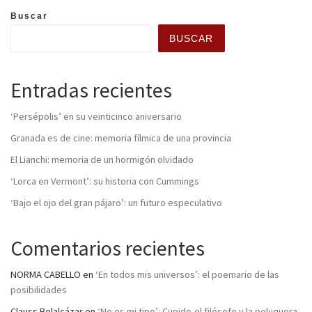
Buscar
BUSCAR
Entradas recientes
‘Persépolis’ en su veinticinco aniversario
Granada es de cine: memoria fílmica de una provincia
El Lianchi: memoria de un hormigón olvidado
‘Lorca en Vermont’: su historia con Cummings
‘Bajo el ojo del gran pájaro’: un futuro especulativo
Comentarios recientes
NORMA CABELLO
en
‘En todos mis universos’: el poemario de las
posibilidades
Clauss Belalcázar
en
‘No es mi tipo’: Cupido,el filósofo y la peluquera