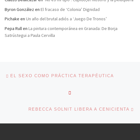
Byron González
en
El fracaso de ‘Colonia’ Dignidad
Pichake
en
Un año del brutal adiós a ‘Juego De Tronos’
Pepa Rull
en
La pintura contemporánea en Granada: De Borja
Satrústegui a Paula Cervilla
Navegación de entradas
Entrada anterior
EL SEXO COMO PRÁCTICA TERAPÉUTICA
VOLVER A LA LISTA DE 
En
REBECCA SOLNIT LIBERA A CENICIENTA