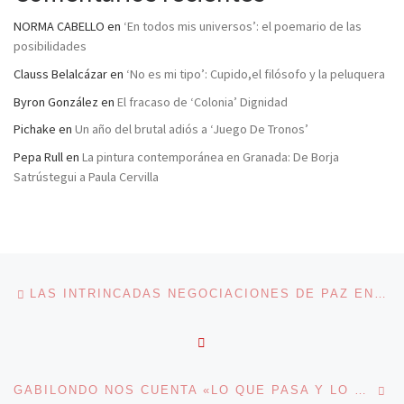
NORMA CABELLO
en
‘En todos mis universos’: el poemario de las
posibilidades
Clauss Belalcázar
en
‘No es mi tipo’: Cupido,el filósofo y la peluquera
Byron González
en
El fracaso de ‘Colonia’ Dignidad
Pichake
en
Un año del brutal adiós a ‘Juego De Tronos’
Pepa Rull
en
La pintura contemporánea en Granada: De Borja
Satrústegui a Paula Cervilla
Navegación de entradas
Entrada anterior
LAS INTRINCADAS NEGOCIACIONES DE PAZ EN COLOMBIA
VOLVER A LA LISTA DE 
En
GABILONDO NOS CUENTA «LO QUE PASA Y LO QUE QUEDA» EN LOS MEDIOS DE COMUNICACIÓN