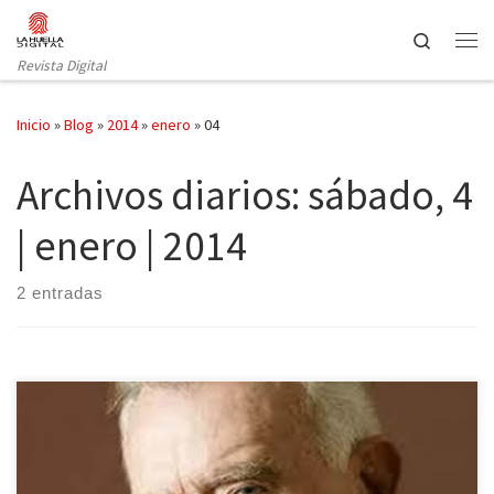
Saltar al contenido
Search
Revista Digital
Inicio
»
Blog
»
2014
»
enero
»
04
Archivos diarios:
sábado, 4
| enero | 2014
2 entradas
Muchos rostros conocidos fallecen cada año diciendo adiós a
miles de seguidores que lloran su pérdida y que recuerdan todo