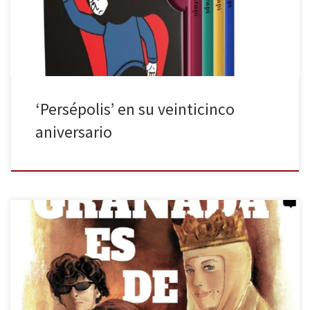
contiene los cuatro tomos en tapa blanda. Cada uno de ellos
posee un color: rojo, verde, amarillo y azul. Una […]
‘Persépolis’ en su veinticinco
aniversario
España ha prestado sus paisajes para servir como escenarios
cinematográficos en incontables ocasiones. Más concretamente, la
provincia granadina ha recreado todo tipo de historias fascinantes
desde los albores del cine. Su rica herencia cultural y su
asombrosa diversidad geográfica la han convertido en el