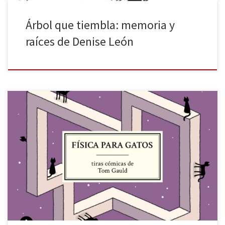
Árbol que tiembla: memoria y
raíces de Denise León
El escocés Tom Gauld (Escocia, 1976) tiene un peculiar sentido del
humor: después de las tiras cómicas de En la cocina con Kafka
(2017), el Departamento de Teorías alucinantes (2020) —un buen
sitio donde trabajar— y La venganza de los bibliotecarios(2022),
vuelve los ojos al mundo académico con Física para […]