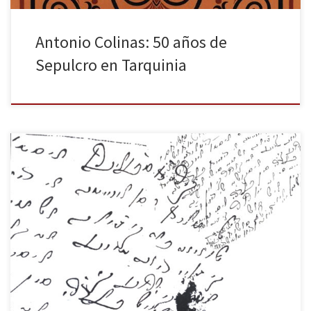
Antonio Colinas: 50 años de
Sepulcro en Tarquinia
Denise León (San Miguel de Tucumán, 1974-) es profesora de
Literatura Hispanoamericana en la Universidad Nacional de
Tucumán (Argentina), pero es más conocida por su labor poética,
tras haber publicado siete poemarios (recientemente reunidos en
un solo volumen, titulado Nostalgias del Imbat: Poesía reunida,
Tucumán, 2023). En Árbol que tiembla […]