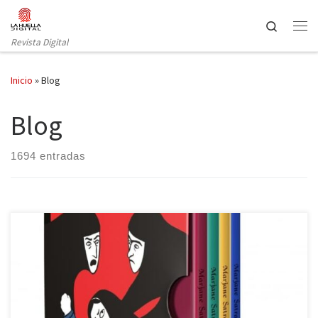
Saltar al contenido
Search
Revista Digital
Inicio
»
Blog
Blog
1694 entradas
Reservoir Books nos trae una nueva edición de Persépolis de
Marjane Satrapi por el veinticinco aniversario de su publicación.
Para ello, le han buscado un nuevo formato: un estuche que