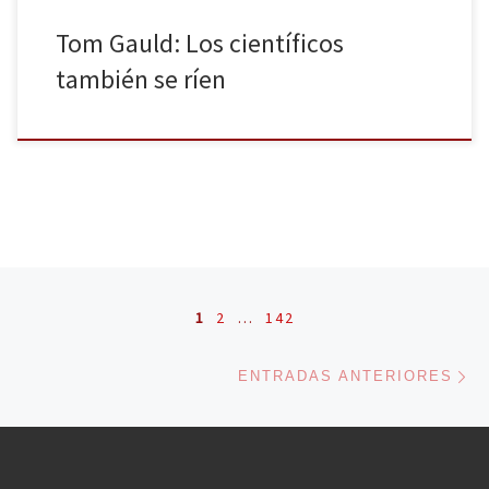
Tom Gauld: Los científicos
también se ríen
Navegación de entradas
1
2
…
142
En
ENTRADAS ANTERIORES