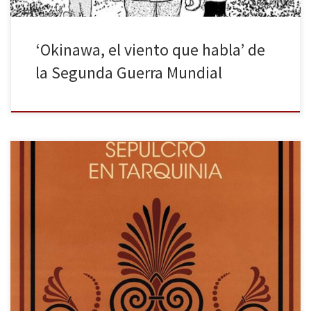
‘Okinawa, el viento que habla’ de
la Segunda Guerra Mundial
Antonio Colinas (La Bañeza, 1946-) publicó Sepulcro en Tarquinia
en 1975 (Diputación Provincial de León, colección de poesía de la
Institución «Fray Bernardino de Sahagún», CSIC). Su éxito fue
inmediato: recibió numerosas reseñas en periódicos de tirada
nacional, le fue otorgado el Premio Nacional de la Crítica y se
reeditó […]