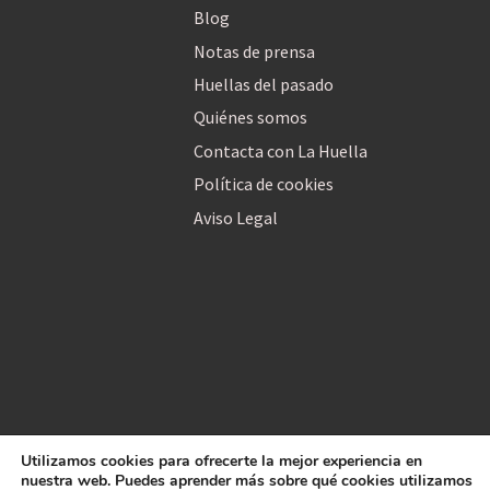
Blog
Notas de prensa
Huellas del pasado
Quiénes somos
Contacta con La Huella
Política de cookies
Aviso Legal
Utilizamos cookies para ofrecerte la mejor experiencia en
La Huella Digital
nuestra web. Puedes aprender más sobre qué cookies utilizamos
© 2026
– Todos los derechos reservados