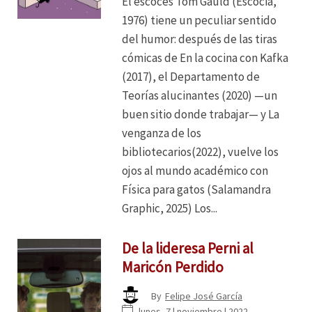
El escocés Tom Gauld (Escocia,
1976) tiene un peculiar sentido
del humor: después de las tiras
cómicas de En la cocina con Kafka
(2017), el Departamento de
Teorías alucinantes (2020) —un
buen sitio donde trabajar— y La
venganza de los
bibliotecarios(2022), vuelve los
ojos al mundo académico con
Física para gatos (Salamandra
Graphic, 2025) Los...
De la lideresa Perni al
Maricón Perdido
By
Felipe José García
lunes, 7 | noviembre | 2022