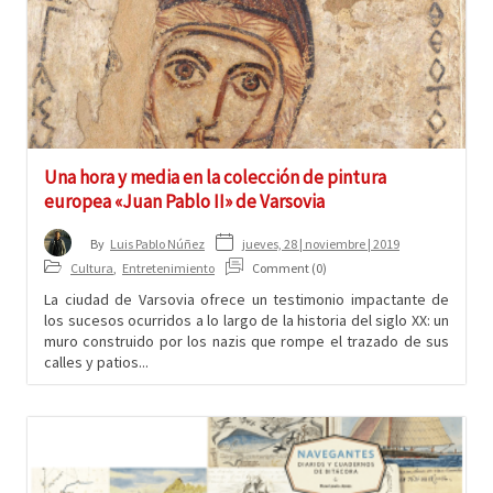
Una hora y media en la colección de pintura
europea «Juan Pablo II» de Varsovia
jueves, 28 | noviembre | 2019
By
Luis Pablo Núñez
Cultura
,
Entretenimiento
Comment (0)
La ciudad de Varsovia ofrece un testimonio impactante de
los sucesos ocurridos a lo largo de la historia del siglo XX: un
muro construido por los nazis que rompe el trazado de sus
calles y patios...