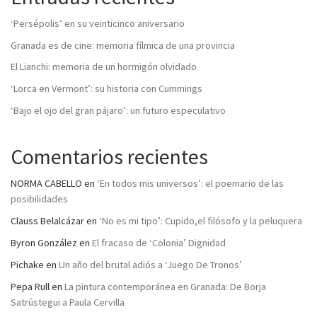
‘Persépolis’ en su veinticinco aniversario
Granada es de cine: memoria fílmica de una provincia
El Lianchi: memoria de un hormigón olvidado
‘Lorca en Vermont’: su historia con Cummings
‘Bajo el ojo del gran pájaro’: un futuro especulativo
Comentarios recientes
NORMA CABELLO
en
‘En todos mis universos’: el poemario de las
posibilidades
Clauss Belalcázar
en
‘No es mi tipo’: Cupido,el filósofo y la peluquera
Byron González
en
El fracaso de ‘Colonia’ Dignidad
Pichake
en
Un año del brutal adiós a ‘Juego De Tronos’
Pepa Rull
en
La pintura contemporánea en Granada: De Borja
Satrústegui a Paula Cervilla