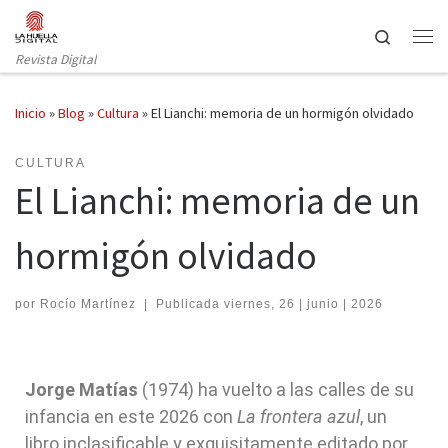
Saltar al contenido
Search
Revista Digital
Inicio
»
Blog
»
Cultura
»
El Lianchi: memoria de un hormigón olvidado
CULTURA
El Lianchi: memoria de un
hormigón olvidado
por
Rocío Martínez
|
Publicada
viernes, 26 | junio | 2026
Jorge Matías
(1974) ha vuelto a las calles de su
infancia en este 2026 con
La frontera azul
, un
libro inclasificable y exquisitamente editado por