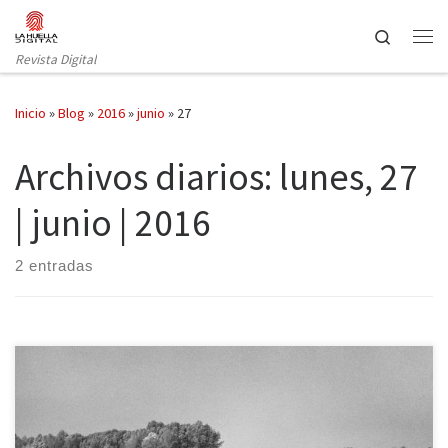
Saltar al contenido
Search
Revista Digital
Inicio
»
Blog
»
2016
»
junio
»
27
Archivos diarios:
lunes, 27
| junio | 2016
2 entradas
«Tras los pasos de Inge Morath. Miradas sobre el Danubio» recopila