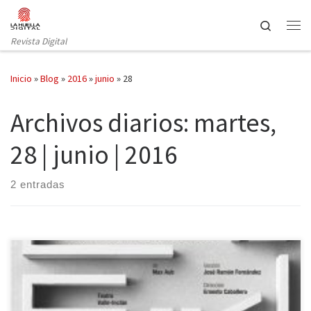
Saltar al contenido
Search
Revista Digital
Inicio
»
Blog
»
2016
»
junio
»
28
Archivos diarios:
martes,
28 | junio | 2016
2 entradas
El Teatro Valle-Inclán acoge hasta el 10 de julio El laberinto
mágico, una espléndida reflexión sobre la Guerra Civil Española y