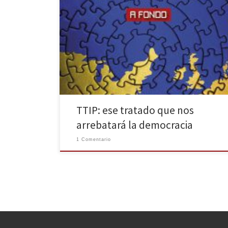
Si un ciudadano o una ciudadana piensa en las veces
que se ha tratado el espinoso asunto del Acuerdo
Transatlántico para el Comercio y la Inversión, o TTIP,
como es conocido, en las pantallas de los televisores
o en las páginas de los diarios, se encontrará con que
en muy […]
TTIP: ese tratado que nos
arrebatará la democracia
1 Comentario