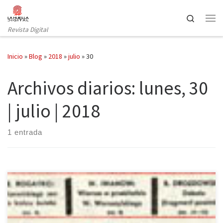
Saltar al contenido
Search
Revista Digital
Inicio
»
Blog
»
2018
»
julio
»
30
Archivos diarios:
lunes, 30
| julio | 2018
1 entrada
La editorial Nórdica ha publicado la hasta el momento última obra